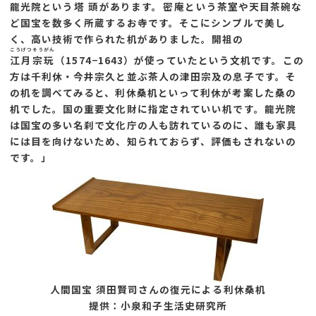
龍光院という
塔頭
があります。
密庵
という茶室や天目茶碗な
ど国宝を数多く所蔵するお寺です。そこにシンプルで美し
く、高い技術で作られた机がありました。開祖の
こうげつそうがん
江月宗玩
（1574−1643）が使っていたという文机です。この
方は千利休・今井宗久と並ぶ茶人の津田宗及の息子です。そ
の机を調べてみると、利休桑机といって利休が考案した桑の
机でした。国の重要文化財に指定されていい机です。龍光院
は国宝の多い名刹で文化庁の人も訪れているのに、誰も家具
には目を向けないため、知られておらず、評価もされないの
です。」
人間国宝 須田賢司さんの復元による利休桑机
提供：小泉和子生活史研究所