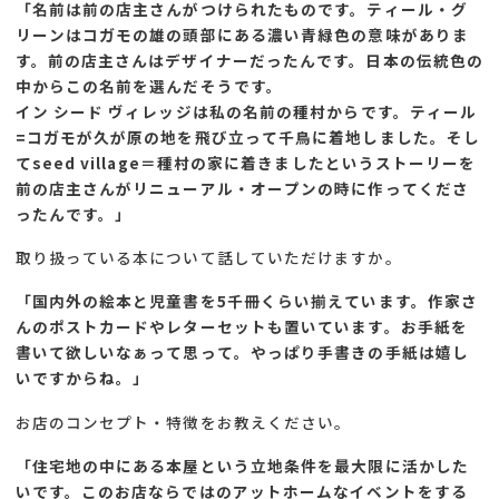
「名前は前の店主さんがつけられたものです。ティール・グ
リーンはコガモの雄の頭部にある濃い青緑色の意味がありま
す。前の店主さんはデザイナーだったんです。日本の伝統色の
中からこの名前を選んだそうです。
イン シード ヴィレッジは私の名前の種村からです。ティール
=コガモが久が原の地を飛び立って千鳥に着地しました。そし
てseed village＝種村の家に着きましたというストーリーを
前の店主さんがリニューアル・オープンの時に作ってくださ
ったんです。」
取り扱っている本について話していただけますか。
「国内外の絵本と児童書を5千冊くらい揃えています。作家さ
んのポストカードやレターセットも置いています。お手紙を
書いて欲しいなぁって思って。やっぱり手書きの手紙は嬉し
いですからね。」
お店のコンセプト・特徴をお教えください。
「住宅地の中にある本屋という立地条件を最大限に活かした
いです。このお店ならではのアットホームなイベントをする