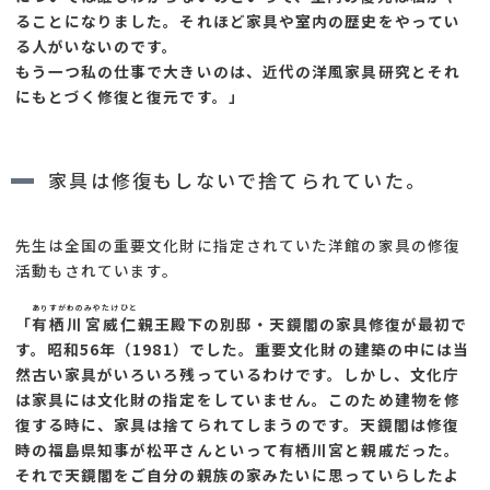
ることになりました。それほど家具や室内の歴史をやってい
る人がいないのです。
もう一つ私の仕事で大きいのは、近代の洋風家具研究とそれ
にもとづく修復と復元です。」
家具は修復もしないで捨てられていた。
先生は全国の重要文化財に指定されていた洋館の家具の修復
活動もされています。
ありすがわのみやたけひと
「
有栖川宮威仁
親王殿下の別邸・天鏡閣の家具修復が最初で
す。昭和56年（1981）でした。重要文化財の建築の中には当
然古い家具がいろいろ残っているわけです。しかし、文化庁
は家具には文化財の指定をしていません。このため建物を修
復する時に、家具は捨てられてしまうのです。天鏡閣は修復
時の福島県知事が松平さんといって有栖川宮と親戚だった。
それで天鏡閣をご自分の親族の家みたいに思っていらしたよ