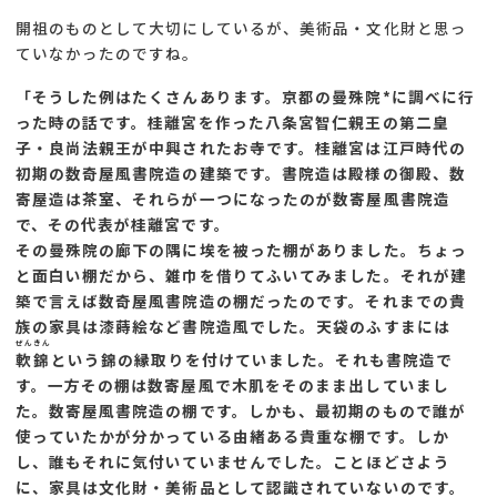
開祖のものとして大切にしているが、美術品・文化財と思っ
ていなかったのですね。
「そうした例はたくさんあります。京都の曼殊院*に調べに行
った時の話です。桂離宮を作った八条宮智仁親王の第二皇
子・良尚法親王が中興されたお寺です。桂離宮は江戸時代の
初期の数奇屋風書院造の建築です。書院造は殿様の御殿、数
寄屋造は茶室、それらが一つになったのが数寄屋風書院造
で、その代表が桂離宮です。
その曼殊院の廊下の隅に埃を被った棚がありました。ちょっ
と面白い棚だから、雑巾を借りてふいてみました。それが建
築で言えば数奇屋風書院造の棚だったのです。それまでの貴
族の家具は漆蒔絵など書院造風でした。天袋のふすまには
ぜんきん
軟錦
という錦の縁取りを付けていました。それも書院造で
す。一方その棚は数寄屋風で木肌をそのまま出していまし
た。数寄屋風書院造の棚です。しかも、最初期のもので誰が
使っていたかが分かっている由緒ある貴重な棚です。しか
し、誰もそれに気付いていませんでした。ことほどさよう
に、家具は文化財・美術品として認識されていないのです。