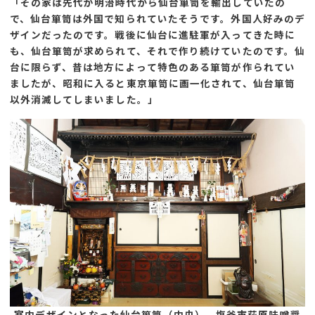
「その家は先代が明治時代から仙台箪笥を輸出していたの
で、仙台箪笥は外国で知られていたそうです。外国人好みのデ
ザインだったのです。戦後に仙台に進駐軍が入ってきた時に
も、仙台箪笥が求められて、それで作り続けていたのです。仙
台に限らず、昔は地方によって特色のある箪笥が作られてい
ましたが、昭和に入ると東京箪笥に画一化されて、仙台箪笥
以外消滅してしまいました。」
室内デザインとなった仙台箪笥（中央） 塩釜市荻原味噌醤