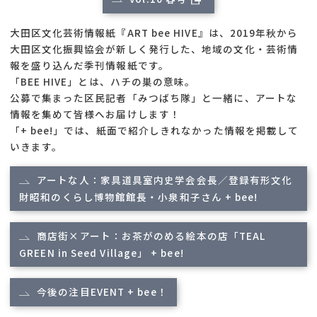
大田区文化芸術情報紙『ART bee HIVE』は、2019年秋から
大田区文化振興協会が新しく発行した、地域の文化・芸術情
報を盛り込んだ季刊情報紙です。
「BEE HIVE」とは、ハチの巣の意味。
公募で集まった区民記者「みつばち隊」と一緒に、アートな
情報を集めて皆様へお届けします！
「+ bee!」では、紙面で紹介しきれなかった情報を掲載して
いきます。
アートな人：家具道具室内史学会会長／登録有形文化
財昭和のくらし博物館館長・小泉和子さん + bee!
商店街×アート：お茶がのめる絵本の店「TEAL
GREEN in Seed Village」 + bee!
今後の注目EVENT + bee！