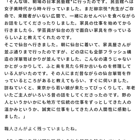
「そんな頃、駒場の日本民藝館*に行ったのです。民芸館へは
女子美時代から時々行っていました。まだ柳宗悦*先生がご存
命で、来館者がいない広間で、一緒におせんべいを食べながら
お話をしてくださったりしました。家具の仕事を始めてから
行きましたら、学芸員が仙台の方で面白い家具を作っている
らしいよと教えてくれたのです。
そこで仙台へ行きました。朝に仙台に着いて、家具屋さんが
並ぶ通りまで行ったのですが、どの店にも全部フラッシュ構
造の洋箪笥ばかりが並んでいました。こんなの違うじゃない
かとがっかりして、ふと奥を見たら何か古いものを修理して
いる人がいたのです。その人にまだ昔ながらの仙台箪笥を作
っているところがあると教えてもらい、すぐに伺いました。
訪ねていくと、東京から若い娘が来たってびっくりして、年老
いたご主人がいろいろ昔の話をしてくださったのです。野の
人というかいかにも地方で伝統の仕事をずっとしてきた人の
温かみというか、誠実に仕事をしてきた人の人間性に感動し
ました。」
職人さんがよく残っていましたね。