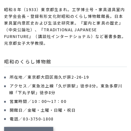
昭和８年（1933）東京都生まれ。工学博士号・家具道具室内
史学会会長・登録有形文化財昭和のくらし博物館館長。日本
家具室内意匠史および生活史研究家。『室内と家具の歴史』
（中央公論社）、『TRADITIONAL JAPANESE
FURNITURE』（講談社インターナショナル）など著書多数。
元京都女子大学教授。
昭和のくらし博物館
所在地／東京都大田区南久が原2-26-19
アクセス／東急池上線「久が原駅」徒歩8分。東急多摩川
線「下丸子駅」徒歩8分
営業時間／10：00～17：00
開館日／金曜・土曜・日曜・祝日
電話／03-3750-1808