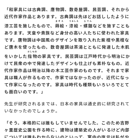
「和家具には古典調、唐物調、数奇屋調、民芸調、それから
近代作家作品とあります。古典調は先ほどお話ししたように
まきえ
うるしえ
らでん
漆工芸を施したもので、
蒔絵
・
漆絵
・
螺鈿
などを施すことも
あります。天皇や貴族など身分の高い人たちに使われた家具
です。唐物調は中国風のデザインを取り入れた紫檀や黒檀な
ど唐木を使ったもの。数奇屋調は茶湯とともに発達した木肌
さしもの
をいかした
指物
の家具です。民芸調は江戸時代から明治にか
けて民衆の中で発達したデザインも仕上げも素朴なもの。近
代作家作品は明治以降の木工芸作家のものです。それまで家
具は職人が作るもので、作家ではなかったのが、近代になっ
て作家になったのです。家具は時代も種類もいろいろでとて
も面白いのです。」
先生が研究されるまでは、日本の家具は通史的に研究されて
いなかったのでしょうか。
「そう。本格的には誰もしていませんでした。このため吉野
ヶ里歴史公園を作る時に、建物は建築史の人がいるけど内部
については誰もわからないのといって、室内の復元は私がや