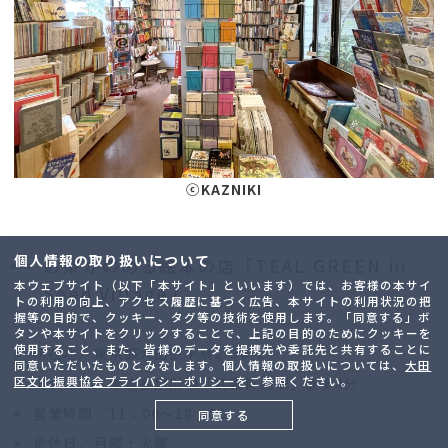
ⓒKAZNIKI
個人情報の取り扱いについて
お茶がのめる絵本の店「TEAL GREEN in
本ウェブサイト（以下「本サイト」といいます）では、お客様の本サイ
Seed Village」
トの利用の向上、アクセス履歴に基づく広告、本サイトの利用状況の把
握等の目的で、クッキー、タグ等の技術を使用します。「同意する」ボ
タンや本サイトをクリックすることで、上記の目的のためにクッキーを
使用すること、また、皆様のデータを提携先や委託先と共有することに
所在地／東京都大田区千鳥2-30-1
同意いただいたものとみなします。個人情報の取扱いについては、
大田
区文化振興協会プライバシーポリシー
をご参照ください。
アクセス／東急多摩川線「武蔵新田駅」徒歩4分
営業時間／11：00～18：00
同意する
定休日／月曜・火曜