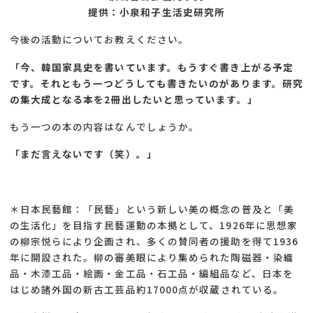
提供：小泉和子生活史研究所
今後の活動についてお教えください。
「今、韓国家具史を書いています。もうすぐ書き上がる予定
です。それともう一つどうしても書きたいのがあります。研究
の集大成となる本を2冊出したいと思っています。」
もう一つの本の内容はなんでしょうか。
「まだ言えないです（笑）。」
＊日本民藝館：「民藝」という新しい美の概念の普及と「美
の生活化」を目指す民藝運動の本拠として、1926年に思想家
の柳宗悦らにより企画され、多くの賛同者の援助を得て1936
年に開設された。柳の審美眼により集められた陶磁器・染織
品・木漆工品・絵画・金工品・石工品・編組品など、日本を
はじめ諸外国の新古工芸品約17000点が収蔵されている。