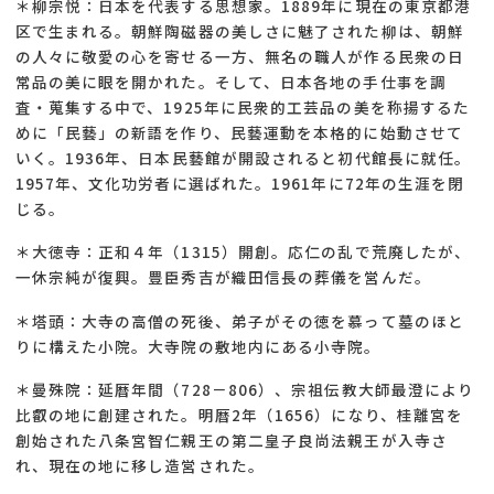
＊柳宗悦：日本を代表する思想家。1889年に現在の東京都港
区で生まれる。朝鮮陶磁器の美しさに魅了された柳は、朝鮮
の人々に敬愛の心を寄せる一方、無名の職人が作る民衆の日
常品の美に眼を開かれた。そして、日本各地の手仕事を調
査・蒐集する中で、1925年に民衆的工芸品の美を称揚するた
めに「民藝」の新語を作り、民藝運動を本格的に始動させて
いく。1936年、日本民藝館が開設されると初代館長に就任。
1957年、文化功労者に選ばれた。1961年に72年の生涯を閉
じる。
＊大徳寺：正和４年（1315）開創。応仁の乱で荒廃したが、
一休宗純が復興。豊臣秀吉が織田信長の葬儀を営んだ。
＊塔頭：大寺の高僧の死後、弟子がその徳を慕って墓のほと
りに構えた小院。大寺院の敷地内にある小寺院。
＊曼殊院：延暦年間（728－806）、宗祖伝教大師最澄により
比叡の地に創建された。明暦2年（1656）になり、桂離宮を
創始された八条宮智仁親王の第二皇子良尚法親王が入寺さ
れ、現在の地に移し造営された。