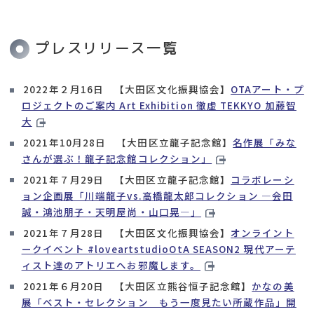
プレスリリース一覧
2022年２月16日 【大田区文化振興協会】
OTAアート・プ
ロジェクトのご案内 Art Exhibition 徹虚 TEKKYO 加藤智
大
2021年10月28日 【大田区立龍子記念館】
名作展「みな
さんが選ぶ！龍子記念館コレクション」
2021年７月29日 【大田区立龍子記念館】
コラボレーシ
ョン企画展「川端龍子vs.高橋龍太郎コレクション ―会田
誠・鴻池朋子・天明屋尚・山口晃―」
2021年７月28日 【大田区文化振興協会】
オンライント
ークイベント #loveartstudioOtA SEASON2 現代アーテ
ィスト達のアトリエへお邪魔します。
2021年６月20日 【大田区立熊谷恒子記念館】
かなの美
展「ベスト・セレクション もう一度見たい所蔵作品」開