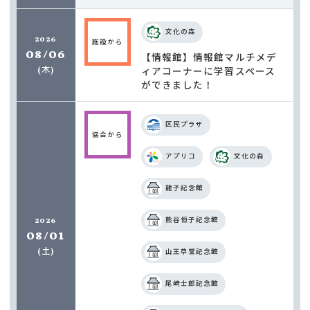
文化の森
2026
施設から
08/06
【情報館】情報館マルチメデ
木
ィアコーナーに学習スペース
(
)
ができました！
区民プラザ
協会から
アプリコ
文化の森
龍子記念館
2026
熊谷恒子記念館
08/01
土
(
)
山王草堂記念館
尾﨑士郎記念館