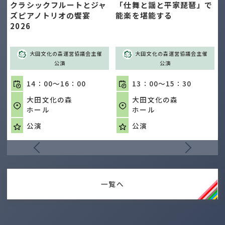
！
クラシックフルートとジャ
「仕舞と謡と平家琵琶」で
ズピアノトリオの饗宴
能楽を堪能する
2026
大田文化の森運営協議会主催
大田文化の森運営協議会主催
公演
公演
14：00～16：00
13：00～15：30
大田文化の森
大田文化の森
ホール
ホール
公演
公演
一覧へ