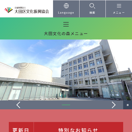
本文へ
Language
検索
メニュー
大田文化の森メニュー
ス
ラ
イ
ド1
更新日
特別なお知らせ