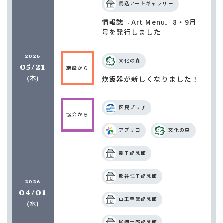
馬込アートギャラリー
情報誌『Art Menu』8・9月
号を発行しました
2026
文化の森
05/21
施設から
木
炊飯器が新しくなりました！
(
)
区民プラザ
協会から
アプリコ
文化の森
龍子記念館
熊谷恒子記念館
2026
04/01
山王草堂記念館
水
(
)
尾﨑士郎記念館