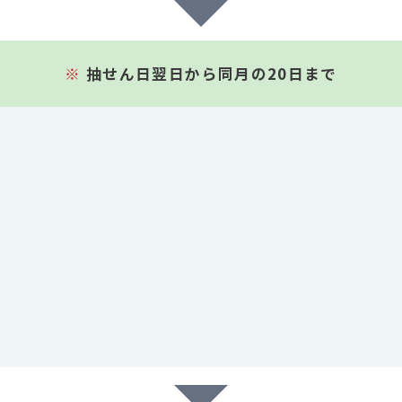
※
抽せん日翌日から同月の20日まで