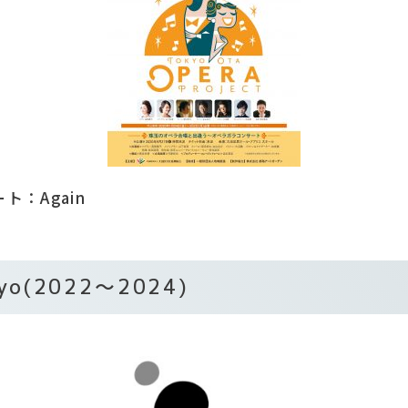
：Again
kyo(2022～2024)