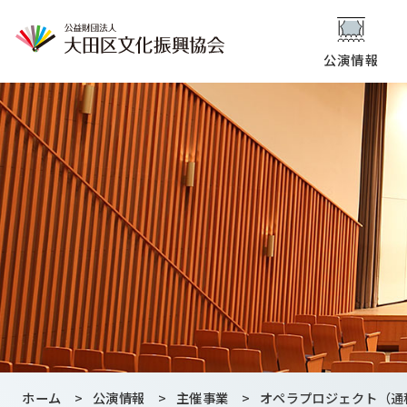
公演情報
ホーム
>
公演情報
>
主催事業
>
オペラプロジェクト（通