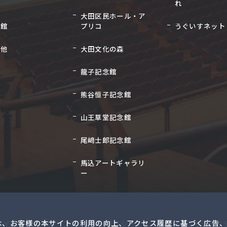
れ
大田区民ホール・ア
念館
プリコ
うぐいすネット
の他
大田文化の森
龍子記念館
熊谷恒子記念館
山王草堂記念館
尾﨑士郎記念館
馬込アートギャラリ
ー
は、お客様の本サイトの利用の向上、アクセス履歴に基づく広告、
サイトマップ
プライバシーポリシー
ウェブアクセシビリ