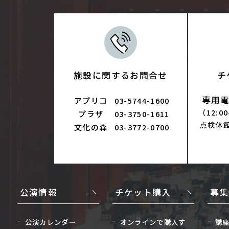
施設に関するお問合せ
チ
専用電話
アプリコ
03-5744-1600
（12:0
プラザ
03-3750-1611
点検休
文化の森
03-3772-0700
公演情報
チケット購入
募集
公演カレンダー
オンラインで購入す
講