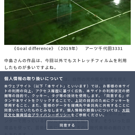
《Goal difference》（2019年） アーツ千代田3331
中島さんの作品は、今回以外でもストレッチフィルムを利用
したものが多いですよね。
個人情報の取り扱いについて
「僕のインスタレーションには、自然の光や風や空気を捉え
られる装置というか、それを可視化したいという思いがあり
本ウェブサイト（以下「本サイト」といいます）では、お客様の本サイ
トの利用の向上、アクセス履歴に基づく広告、本サイトの利用状況の把
ます。雨風に丈夫で、光を複雑に反射・透過するストレッチフ
握等の目的で、クッキー、タグ等の技術を使用します。「同意する」ボ
ィルムが自分の考えを表現するのにいい素材だということで
タンや本サイトをクリックすることで、上記の目的のためにクッキーを
使用すること、また、皆様のデータを提携先や委託先と共有することに
す。
同意いただいたものとみなします。個人情報の取扱いについては、
大田
大量生産されている工業製品、普通にスーパーとかホームセ
区文化振興協会プライバシーポリシー
をご参照ください。
ンターで売っているものだというのも魅力です。そういった日
同意する
常品を使って、芸術作品に作り変えるのが現代美術の面白さで
もあります。」