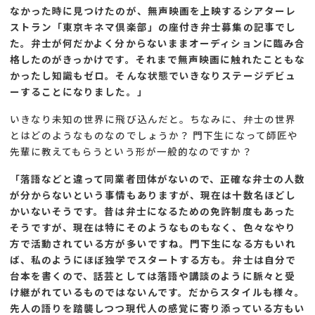
なかった時に見つけたのが、無声映画を上映するシアターレ
ストラン「東京キネマ倶楽部」の座付き弁士募集の記事でし
た。弁士が何だかよく分からないままオーディションに臨み合
格したのがきっかけです。それまで無声映画に触れたこともな
かったし知識もゼロ。そんな状態でいきなりステージデビュ
ーすることになりました。」
いきなり未知の世界に飛び込んだと。ちなみに、弁士の世界
とはどのようなものなのでしょうか？ 門下生になって師匠や
先輩に教えてもらうという形が一般的なのですか？
「落語などと違って同業者団体がないので、正確な弁士の人数
が分からないという事情もありますが、現在は十数名ほどし
かいないそうです。昔は弁士になるための免許制度もあった
そうですが、現在は特にそのようなものもなく、色々なやり
方で活動されている方が多いですね。門下生になる方もいれ
ば、私のようにほぼ独学でスタートする方も。弁士は自分で
台本を書くので、話芸としては落語や講談のように脈々と受
け継がれているものではないんです。だからスタイルも様々。
先人の語りを踏襲しつつ現代人の感覚に寄り添っている方もい