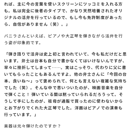
れば、主に今の言葉を使いスクリーンにツッコミを入れる方
も。私は完全に後者のタイプで、かなり天然培養されたオリ
ジナルの活弁を行っているので、もし今も免許制度があった
ら、自信がありません（笑）。」
バニラさんといえば、ピアノや大正琴を弾きながら活弁を行
う姿が印象的です。
「弾き語りで活弁は史上初と言われていて、今も私だけだと思
います。弁士は台本も自分で書かなくてはいけないんですが、
早々に挫折してしまって……。実はこっそり、代わりに父に書
いてもらったこともあるんですよ。他の弁士さんに「今回の台
本、良いね〜」って褒められて、何とも言えない複雑な気持ち
でした（笑）。そんな中で思いついたのが、映画音楽を自分
で弾くこと！ 弾いている間は黙っていられるだろうって。そ
うして手にしたのが、祖母が通販で買ったのに使わないから
とお下がりでくれた大正琴でした。洋画はピアノでの演奏も
行っています。」
楽器は元々弾けたのですか？