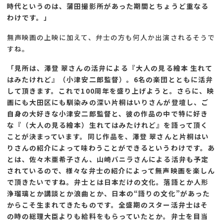
時代というのは、蒲田撮影所があった期間とちょうど重なる
わけです。」
無声映画の上映に加えて、弁士の方も何人か出演されるそうで
すね。
「見所は、澤登 翠さんの活弁による『大人の見る繪本 生れて
はみたけれど』（小津安二郎監督）。6名の楽団とともに活弁
して頂きます。これで100周年を盛り上げようと。さらに、映
画にも大田区にも馴染みの深い片桐はいりさんが登壇し、ご
自身の大好きな小津安二郎監督と、彼の作品の中で特に好き
な『（大人の見る繪本）生れてはみたけれど』を語って頂く
ことが決まっています。同じ作品を、澤登 翠さんと片桐はい
りさんの紹介によって味わうことができるというわけです。あ
とは、佐々木亜希子さん、山崎バニラさんによる活弁も予定
されているので、様々な弁士の紹介によって無声映画を楽しん
で頂きたいですね。弁士とは日本だけの文化。落語とか人形
浄瑠璃とか講談とか浪曲とか、日本の“語りの文化”があった
からこそ生まれてきたものです。全盛期のスター活弁士はそ
の時の総理大臣よりも給料をもらっていたとか。弁士を目当