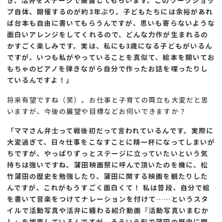
き、活弁をステージで披露してもらいます。このワークショッ
プ自体、開催するのが約3年ぶり。子どもたちには余裕があれ
ば台本も自由に書いてもらうんですが、思いも寄らないような
面白いアレンジをしてくれるので、どんな力作が生まれるの
かすごく楽しみです。実は、私にも3歳になる子どもがいるん
ですが、いつも私がやっていることを真似て、絵本を開いてお
もちゃのピアノを弾きながら自分で作ったお話を喋ったりし
ているんですよ！」
将来有望ですね（笑）。お仕事と子育ての両立も大変だと思
いますが、今後の展望や目標などお伺いできますか？
「ママさん弁士って戦後初だって言われているんです。実際に
大変過ぎて、日々仕事をこなすことに精一杯になってしまいが
ちですが、やっぱりずっとステージに立っていたいという気
持ちは強いですね。蒲田映画祭に呼んで頂いたのを機に、松
竹蒲田の歴史を勉強したり、蒲田に関する映画を観たりした
んですが、これがもうすごく面白くて！ 私は普段、自分で絵
を書いて音楽をつけてナレーションを付けて……というスタ
イルで活動写真や活弁に纏わる紹介動画『活動写真いまむか
し』を披露しているんですが、そういう形で蒲田の歴史に関