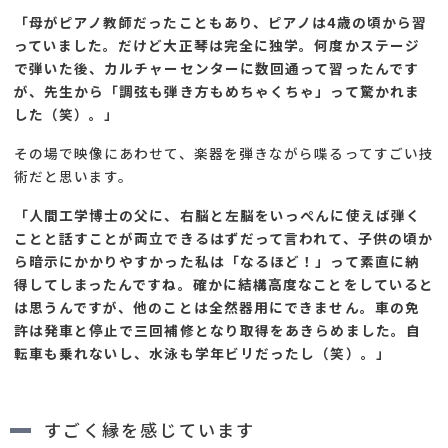
「母がピアノ教師だったこともあり、ピアノは4歳の頃から習
っていました。だけど大正琴は完全に独学。何度かステージ
で弾いた後、カルチャーセンターに数回通って習ったんです
が、先生から「調弦も弾き方もめちゃくちゃ」って驚かれま
した（笑）。」
その場で映像にあわせて、楽器を弾きながら喋るってすごい技
術だと思います。
「人間工学博士の父に、右脳と左脳をいっぺんに使えば弾く
ことと話すことが両立できるはずだって言われて、子供の頃か
ら暗示にかかりやすかった私は「なるほど！」って素直に納
得してしまったんですね。確かに結構高度なことをしていると
は思うんですが、他のことは全然器用にできません。車の免
許は発車と停止で三回補修となり取得をあきらめました。自
転車も乗れないし、水泳も学年ビリだったし（笑）。」
すごく縁を感じています