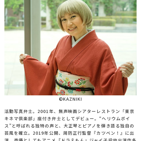
©KAZNIKI
活動写真弁士。2001年、無声映画シアターレストラン「東京
キネマ倶楽部」座付き弁士としてデビュー。“ヘリウムボイ
ス”と呼ばれる独特の声と、大正琴とピアノを弾き語る独自の
芸風を確立。2019年公開、周防正行監督『カツベン！』に出
演。声優としてもアニメ『ドラえもん』ジャイ子役他出演作多