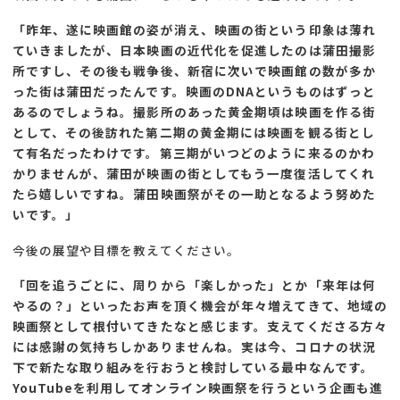
「昨年、遂に映画館の姿が消え、映画の街という印象は薄れ
ていきましたが、日本映画の近代化を促進したのは蒲田撮影
所ですし、その後も戦争後、新宿に次いで映画館の数が多か
った街は蒲田だったんです。映画のDNAというものはずっと
あるのでしょうね。撮影所のあった黄金期頃は映画を作る街
として、その後訪れた第二期の黄金期には映画を観る街とし
て有名だったわけです。第三期がいつどのように来るのかわ
かりませんが、蒲田が映画の街としてもう一度復活してくれ
たら嬉しいですね。蒲田映画祭がその一助となるよう努めた
いです。」
今後の展望や目標を教えてください。
「回を追うごとに、周りから「楽しかった」とか「来年は何
やるの？」といったお声を頂く機会が年々増えてきて、地域の
映画祭として根付いてきたなと感じます。支えてくださる方々
には感謝の気持ちしかありませんね。実は今、コロナの状況
下で新たな取り組みを行おうと検討している最中なんです。
YouTubeを利用してオンライン映画祭を行うという企画も進