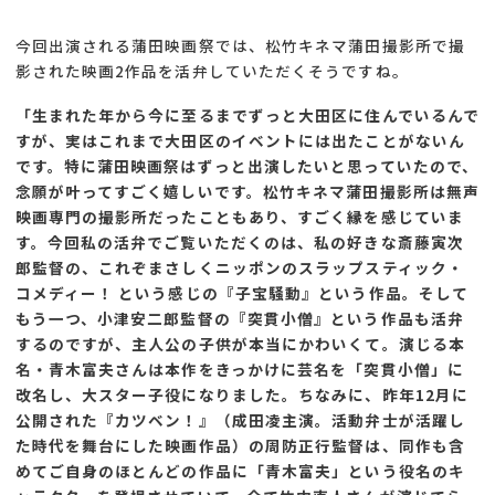
今回出演される蒲田映画祭では、松竹キネマ蒲田撮影所で撮
影された映画2作品を活弁していただくそうですね。
「生まれた年から今に至るまでずっと大田区に住んでいるんで
すが、実はこれまで大田区のイベントには出たことがないん
です。特に蒲田映画祭はずっと出演したいと思っていたので、
念願が叶ってすごく嬉しいです。松竹キネマ蒲田撮影所は無声
映画専門の撮影所だったこともあり、すごく縁を感じていま
す。今回私の活弁でご覧いただくのは、私の好きな斎藤寅次
郎監督の、これぞまさしくニッポンのスラップスティック・
コメディー！ という感じの『子宝騒動』という作品。そして
もう一つ、小津安二郎監督の『突貫小僧』という作品も活弁
するのですが、主人公の子供が本当にかわいくて。演じる本
名・青木富夫さんは本作をきっかけに芸名を「突貫小僧」に
改名し、大スター子役になりました。ちなみに、昨年12月に
公開された『カツベン！』（成田凌主演。活動弁士が活躍し
た時代を舞台にした映画作品）の周防正行監督は、同作も含
めてご自身のほとんどの作品に「青木富夫」という役名のキ