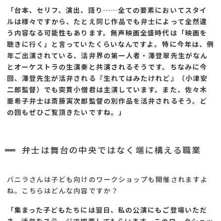
「台本、セリフ、演出、語り……全ての要素においてスタイ
ルは様々ですから、たとえ同じ作品でも弁士によって全然違
う内容なる可能性もあります。無声映画全盛時代は「映画を
聴きに行く」と言っていたくらいなんですよ。特に今年は、例
年ご出演されている、活弁界の第一人者・澤登翠先生がなん
とオーケストラの生演奏と共演されるそうです。ちなみに今
回、澤登先生が活弁される『生れてはみたけれど』（小津安
二郎監督）でも突貫小僧君は主演しています。また、佐々木
亜希子弁士は斎藤寅次郎監督の別作品を活弁されるそう。ど
の回もぜひご覧頂きたいですね。」
弁士は舞台の中央ではなく端に構える職業
バニラさんは子ども向けのワークショップも開催されますよ
ね。こちらはどんな内容ですか？
「集まった子どもたちには翌日、私の公演にもご登場いただ