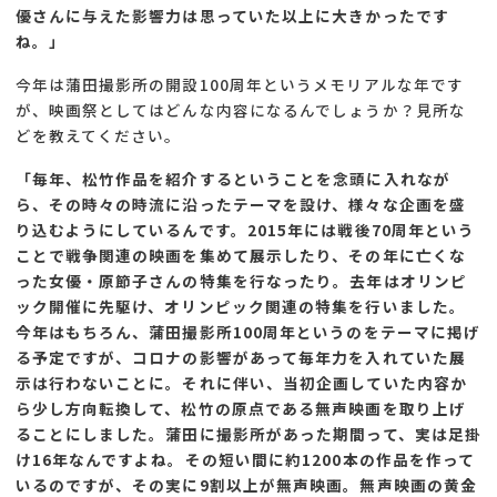
優さんに与えた影響力は思っていた以上に大きかったです
ね。」
今年は蒲田撮影所の開設100周年というメモリアルな年です
が、映画祭としてはどんな内容になるんでしょうか？見所な
どを教えてください。
「毎年、松竹作品を紹介するということを念頭に入れなが
ら、その時々の時流に沿ったテーマを設け、様々な企画を盛
り込むようにしているんです。2015年には戦後70周年という
ことで戦争関連の映画を集めて展示したり、その年に亡くな
った女優・原節子さんの特集を行なったり。去年はオリンピ
ック開催に先駆け、オリンピック関連の特集を行いました。
今年はもちろん、蒲田撮影所100周年というのをテーマに掲げ
る予定ですが、コロナの影響があって毎年力を入れていた展
示は行わないことに。それに伴い、当初企画していた内容か
ら少し方向転換して、松竹の原点である無声映画を取り上げ
ることにしました。蒲田に撮影所があった期間って、実は足掛
け16年なんですよね。その短い間に約1200本の作品を作って
いるのですが、その実に9割以上が無声映画。無声映画の黄金