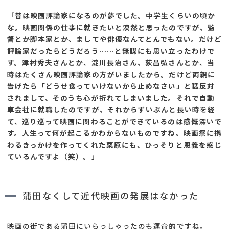
「昔は映画評論家になるのが夢でした。中学生くらいの頃か
な。映画関係の仕事に就きたいと漠然と思ったのですが、監
督とか脚本家とか、ましてや俳優なんてとんでもない。だけど
評論家だったらどうだろう……と無謀にも思い立ったわけで
す。津村秀夫さんとか、淀川長治さん、荻昌弘さんとか、当
時はたくさん映画評論家の方がいましたから。だけど両親に
告げたら「どうせ食っていけないから止めなさい」と猛反対
されまして、そのうち心が折れてしまいました。それで自動
車会社に就職したのですが、それからずいぶんと長い時を経
て、巡り巡って映画に関わることができているのは感慨深いで
す。人生って何が起こるかわからないものですね。映画祭に携
わるきっかけを作ってくれた栗原にも、ひっそりと恩義を感じ
ているんですよ（笑）。」
蒲田なくして近代映画の発展はなかった
映画の街である蒲田にいらっしゃったのも運命的ですね。