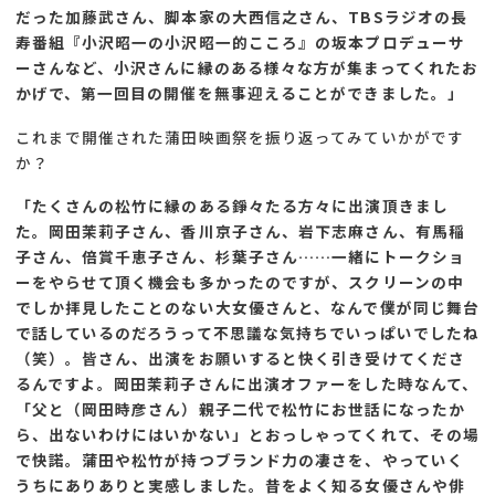
だった加藤武さん、脚本家の大西信之さん、TBSラジオの長
寿番組『小沢昭一の小沢昭一的こころ』の坂本プロデューサ
ーさんなど、小沢さんに縁のある様々な方が集まってくれたお
かげで、第一回目の開催を無事迎えることができました。」
これまで開催された蒲田映画祭を振り返ってみていかがです
か？
「たくさんの松竹に縁のある錚々たる方々に出演頂きまし
た。岡田茉莉子さん、香川京子さん、岩下志麻さん、有馬稲
子さん、倍賞千恵子さん、杉葉子さん……一緒にトークショ
ーをやらせて頂く機会も多かったのですが、スクリーンの中
でしか拝見したことのない大女優さんと、なんで僕が同じ舞台
で話しているのだろうって不思議な気持ちでいっぱいでしたね
（笑）。皆さん、出演をお願いすると快く引き受けてくださ
るんですよ。岡田茉莉子さんに出演オファーをした時なんて、
「父と（岡田時彦さん）親子二代で松竹にお世話になったか
ら、出ないわけにはいかない」とおっしゃってくれて、その場
で快諾。蒲田や松竹が持つブランド力の凄さを、やっていく
うちにありありと実感しました。昔をよく知る女優さんや俳