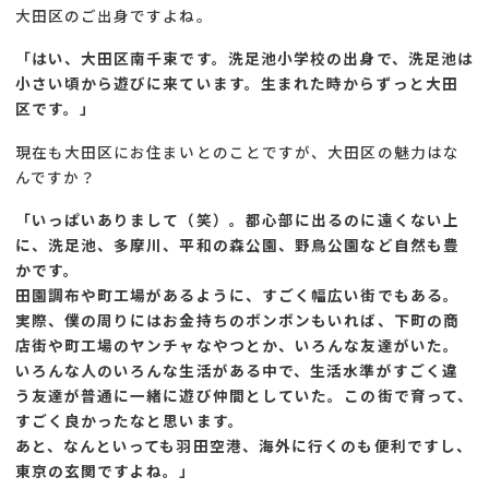
大田区のご出身ですよね。
「はい、大田区南千束です。洗足池小学校の出身で、洗足池は
小さい頃から遊びに来ています。生まれた時からずっと大田
区です。」
現在も大田区にお住まいとのことですが、大田区の魅力はな
んですか？
「いっぱいありまして（笑）。都心部に出るのに遠くない上
に、洗足池、多摩川、平和の森公園、野鳥公園など自然も豊
かです。
田園調布や町工場があるように、すごく幅広い街でもある。
実際、僕の周りにはお金持ちのボンボンもいれば、下町の商
店街や町工場のヤンチャなやつとか、いろんな友達がいた。
いろんな人のいろんな生活がある中で、生活水準がすごく違
う友達が普通に一緒に遊び仲間としていた。この街で育って、
すごく良かったなと思います。
あと、なんといっても羽田空港、海外に行くのも便利ですし、
東京の玄関ですよね。」