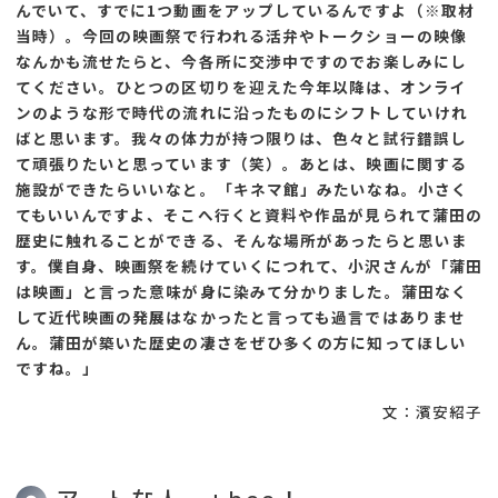
んでいて、すでに1つ動画をアップしているんですよ（※取材
当時）。今回の映画祭で行われる活弁やトークショーの映像
なんかも流せたらと、今各所に交渉中ですのでお楽しみにし
てください。ひとつの区切りを迎えた今年以降は、オンライ
ンのような形で時代の流れに沿ったものにシフトしていけれ
ばと思います。我々の体力が持つ限りは、色々と試行錯誤し
て頑張りたいと思っています（笑）。あとは、映画に関する
施設ができたらいいなと。「キネマ館」みたいなね。小さく
てもいいんですよ、そこへ行くと資料や作品が見られて蒲田の
歴史に触れることができる、そんな場所があったらと思いま
す。僕自身、映画祭を続けていくにつれて、小沢さんが「蒲田
は映画」と言った意味が身に染みて分かりました。蒲田なく
して近代映画の発展はなかったと言っても過言ではありませ
ん。蒲田が築いた歴史の凄さをぜひ多くの方に知ってほしい
ですね。」
文：濱安紹子