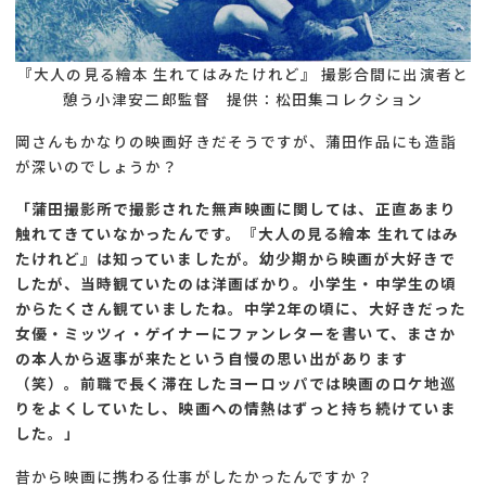
『大人の見る繪本 生れてはみたけれど』 撮影合間に出演者と
憩う小津安二郎監督 提供：松田集コレクション
岡さんもかなりの映画好きだそうですが、蒲田作品にも造詣
が深いのでしょうか？
「蒲田撮影所で撮影された無声映画に関しては、正直あまり
触れてきていなかったんです。『大人の見る繪本 生れてはみ
たけれど』は知っていましたが。幼少期から映画が大好きで
したが、当時観ていたのは洋画ばかり。小学生・中学生の頃
からたくさん観ていましたね。中学2年の頃に、大好きだった
女優・ミッツィ・ゲイナーにファンレターを書いて、まさか
の本人から返事が来たという自慢の思い出があります
（笑）。前職で長く滞在したヨーロッパでは映画のロケ地巡
りをよくしていたし、映画への情熱はずっと持ち続けていま
した。」
昔から映画に携わる仕事がしたかったんですか？