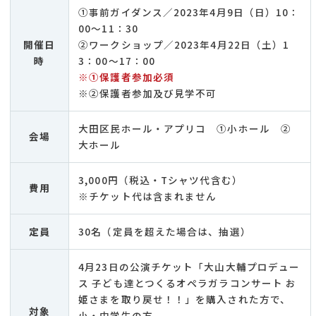
①事前ガイダンス／2023年4月9日（日）10：
00～11：30
開催日
②ワークショップ／2023年4月22日（土）1
時
3：00～17：00
※①保護者参加必須
※②保護者参加及び見学不可
大田区民ホール・アプリコ ①小ホール ②
会場
大ホール
3,000円（税込・Tシャツ代含む）
費用
※チケット代は含まれません
定員
30名（定員を超えた場合は、抽選）
4月23日の公演チケット「大山大輔プロデュー
ス 子ども達とつくるオペラガラコンサート お
姫さまを取り戻せ！！」を購入された方で、
対象
小・中学生の方