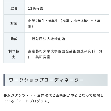
定員
12名程度
小学2年生～6年生（推奨：小学3年生～5年
対象
生）
助成
一般財団法人地域創造
制作協
東京藝術大学大学院国際芸術創造研究科 箕
力
口一美研究室
ワークショップコーディネーター
●ムジタンツ・・・酒井雅代と山崎朋が中心となって展開し
ている「アートプログラム」