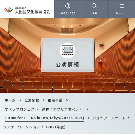
本文へ
Language
検索
メニュー
公演情報
ホーム
>
公演情報
>
主催事業
>
オペラプロジェクト（通称：アプリコオペラ）
>
Future for OPERA in Ota,Tokyo(2022～2024)
>
ジュニアコンサートプ
ランナーワークショップ（2023年度）