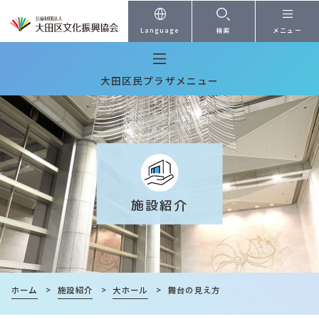
本文へ
Language
検索
メニュー
大田区民プラザメニュー
施設紹介
ホーム
>
施設紹介
>
大ホール
>
舞台の見え方