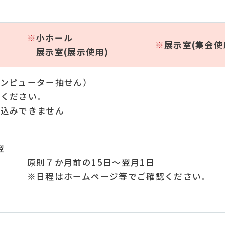
※
小ホール
※
展示室(集会使
展示室(展示使用)
コンピューター抽せん）
認ください。
込みできません
翌
原則７か月前の15日～翌月1日
※日程はホームページ等でご確認ください。