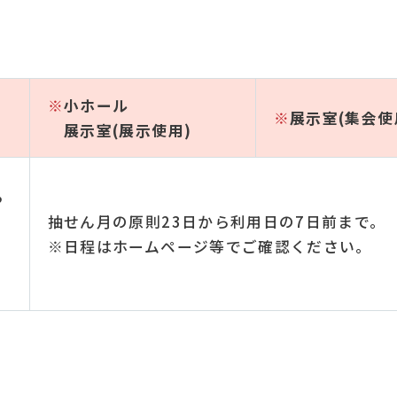
※
小ホール
※
展示室(集会使
展示室(展示使用)
ら
抽せん月の原則23日から利用日の7日前まで。
※日程はホームページ等でご確認ください。