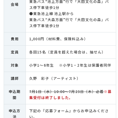
東急バス“池上方面”行で「大田文化の森」バ
会場
ス停下車徒歩1分
●東急池上線 池上駅から
東急バス“大森方面”行で「大田文化の森」バ
ス停下車徒歩1分
費用
1,000円（材料費、保険料込み）
定員
各回15名（定員を超えた場合は、抽せん）
対象
小学1～6年生 ※小学1・2年生は保護者同伴
講師
久野 彩子（アーティスト）
申込期
7月1日（水）10:00～7月23日（木）必着
※募
間
集受付は終了しました。
申込方
下記の『応募フォーム』からお申込みくださ
法
い。