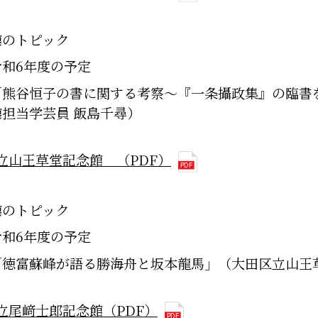
館のトピック
令和6年度の予定
「熊谷恒子の書に関する考察～『一条攝政集』の臨書
館担当学芸員 飯島千尋）
立山王草堂記念館 （PDF）
館のトピック
令和6年度の予定
「徳富蘇峰が語る勝海舟と坂本龍馬」（大田区立山王
立尾﨑士郎記念館（PDF）