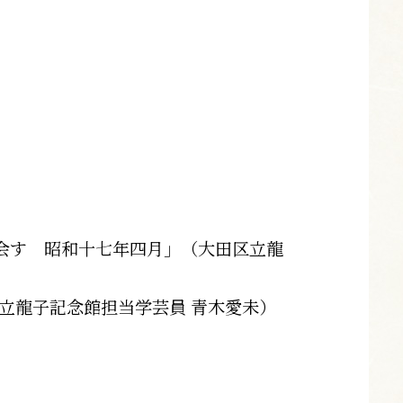
会す 昭和十七年四月」（大田区立龍
区立龍子記念館担当学芸員 青木愛未）