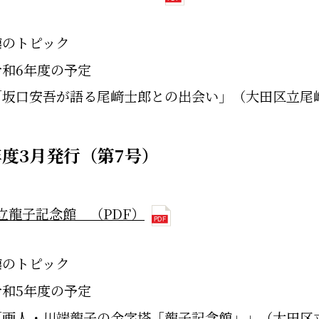
館のトピック
令和6年度の予定
「坂口安吾が語る尾﨑士郎との出会い」（大田区立尾
年度3月発行（第7号）
立龍子記念館 （PDF）
館のトピック
令和5年度の予定
「画人・川端龍子の金字塔「龍子記念館」」（大田区