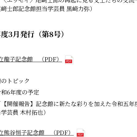
尾﨑士郎記念館担当学芸員 黒崎力弥）
年度3月発行（第8号）
立龍子記念館 （PDF）
館のトピック
令和6年度の予定
「【開催報告】記念館に新たな彩りを加えた令和五年
当学芸員 木村拓也）
立熊谷恒子記念館 （PDF）