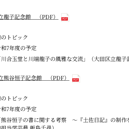
立龍子記念館 （PDF）
館のトピック
令和7年度の予定
「川合玉堂と川端龍子の風雅な交流」（大田区立龍子
立熊谷恒子記念館 （PDF）
館のトピック
令和7年度の予定
「熊谷恒子の書に関する考察 ～『土佐日記』の制作
館担当学芸員 飯島千尋）