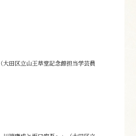
（大田区立山王草堂記念館担当学芸員
～川端康成と坂口安吾～」（大田区立