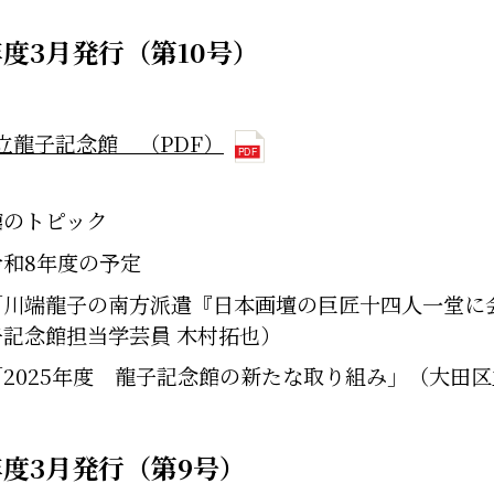
年度3月発行（第10号）
立龍子記念館 （PDF）
館のトピック
令和8年度の予定
「川端龍子の南方派遣『日本画壇の巨匠十四人一堂に
子記念館担当学芸員 木村拓也）
「2025年度 龍子記念館の新たな取り組み」（大田
年度3月発行（第9号）