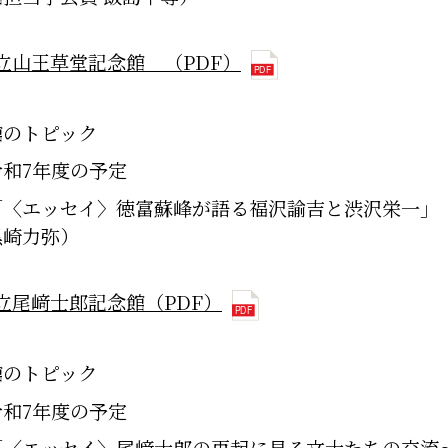
立山王草堂記念館 （PDF）
館のトピック
令和7年度の予定
「〈エッセイ〉徳富蘇峰が語る福沢諭吉と渋沢栄一」
黒崎力弥）
立尾﨑士郎記念館（PDF）
館のトピック
令和7年度の予定
「〈エッセイ〉尾﨑士郎の再起に見る文士たちの交流