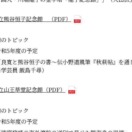
立熊谷恒子記念館 （PDF）
館のトピック
令和5年度の予定
「良寛と熊谷恒子の書～伝小野道風筆『秋萩帖』を通
当学芸員 飯島千尋）
立山王草堂記念館（PDF）
館のトピック
令和5年度の予定