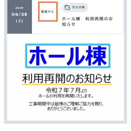
文化の森
2025
施設から
06/28
ホール棟 利用再開のお
土
(
)
知らせ