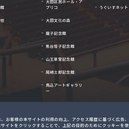
大田区民ホール・ア
念館
プリコ
うぐいすネット
の他
大田文化の森
龍子記念館
熊谷恒子記念館
山王草堂記念館
尾﨑士郎記念館
馬込アートギャラリ
ー
は、お客様の本サイトの利用の向上、アクセス履歴に基づく広告、
サイトマップ
プライバシーポリシー
ウェブアクセシビリ
本サイトをクリックすることで、上記の目的のためにクッキーを使