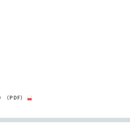
）（PDF）