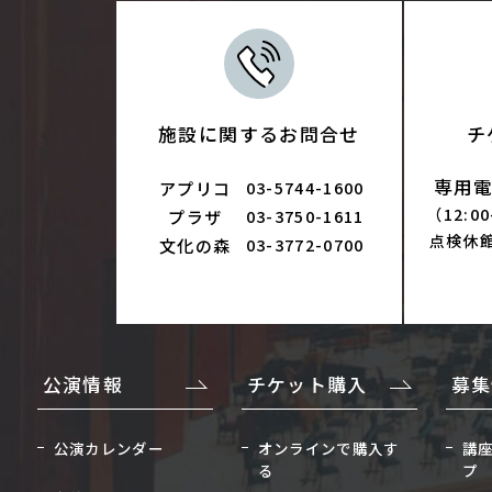
施設に関するお問合せ
チ
専用電話
アプリコ
03-5744-1600
（12:0
プラザ
03-3750-1611
点検休
文化の森
03-3772-0700
公演情報
チケット購入
募集
公演カレンダー
オンラインで購入す
講
る
プ