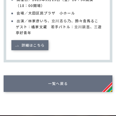
（18：00開場）
会場／大田区民プラザ 小ホール
出演／林家彦いち、立川志ら乃、鈴々舎馬るこ
ゲスト：橘家文蔵 若手バトル：立川談吉、三遊
亭好青年
詳細はこちら
一覧へ戻る