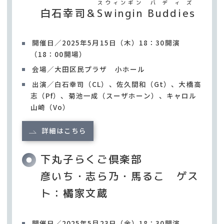
スウィンギン
バディズ
白石幸司＆
Swingin
Buddies
開催日／2025年5月15日（木）18：30開演
（18：00開場）
会場／大田区民プラザ 小ホール
出演／白石幸司（CL）、佐久間和（Gt）、大橋高
志（Pf）、菊池一成（スーザホーン）、キャロル
山崎（Vo）
詳細はこちら
下丸子らくご倶楽部
彦いち・志ら乃・馬るこ ゲス
ト：橘家文蔵
開催日／2025年5月23日（金）18：30開演