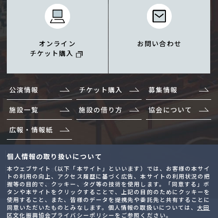
オンライン
お問い合わせ
チケット購入
公演情報
チケット購入
募集情報
施設一覧
施設の借り方
協会について
広報・情報紙
サイトマップ
個人情報の取り扱いについて
本ウェブサイト（以下「本サイト」といいます）では、お客様の本サイ
プライバシーポリシー
トの利用の向上、アクセス履歴に基づく広告、本サイトの利用状況の把
握等の目的で、クッキー、タグ等の技術を使用します。「同意する」ボ
ウェブアクセシビリティ方針
タンや本サイトをクリックすることで、上記の目的のためにクッキーを
使用すること、また、皆様のデータを提携先や委託先と共有することに
同意いただいたものとみなします。個人情報の取扱いについては、
大田
Copyright (C)
区文化振興協会プライバシーポリシー
をご参照ください。