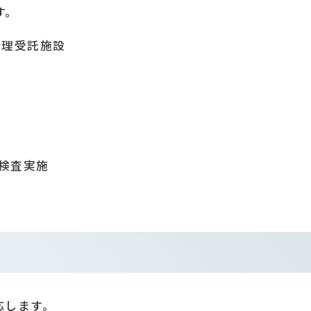
す。
管理受託施設
検査実施
応します。