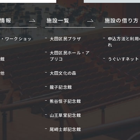
情報
施設一覧
施設の借り方
座・ワークショッ
大田区民プラザ
申込方法と利用
れ
大田区民ホール・ア
念館
プリコ
うぐいすネット
の他
大田文化の森
龍子記念館
熊谷恒子記念館
山王草堂記念館
尾﨑士郎記念館