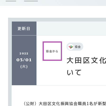
更新日
協会
協会から
2022
大田区文
03/01
火
(
)
いて
（公財）大田区文化振興協会職員1名が新