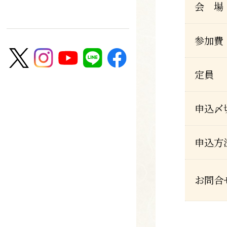
会 場
参加費
定員
申込〆
申込方
お問合