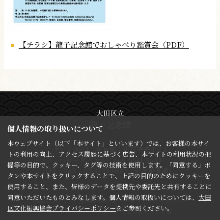
【チラシ】龍子記念館でおしゃべり鑑賞会（PDF）
個人情報の取り扱いについて
本ウェブサイト（以下「本サイト」といいます）では、お客様の本サイ
〒143-0024 東京都大田区中央4-2-1
トの利用の向上、アクセス履歴に基づく広告、本サイトの利用状況の把
ハローダイヤル：050-5541-8600
握等の目的で、クッキー、タグ等の技術を使用します。「同意する」ボ
TEL・FAX：03-3772-0680（記念館直通）
タンや本サイトをクリックすることで、上記の目的のためにクッキーを
使用すること、また、皆様のデータを提携先や委託先と共有することに
同意いただいたものとみなします。個人情報の取扱いについては、
大田
協会について
お問い合わせ
プライバシーポリシー
区文化振興協会プライバシーポリシー
をご参照ください。
サイトマップ
ウェブアクセシビリティ方針