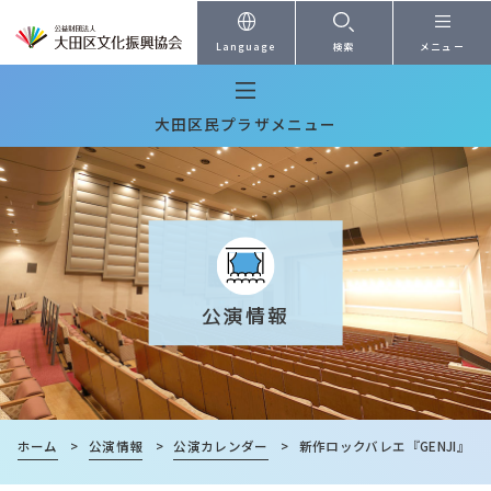
本文へ
Language
検索
メニュー
大田区民プラザメニュー
公演情報
ホーム
>
公演情報
>
公演カレンダー
>
新作ロックバレエ『GENJI』