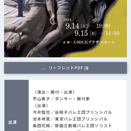
リーフレットPDF
〈演出・振付・出演〉
平山素子／ダンサー・振付家
〈出演〉
今井智也／谷桃子バレエ団プリンシパル
池本祥真／東京バレエ団プリンシパル
出演
奥田花純／新国立劇場バレエ団ソリスト