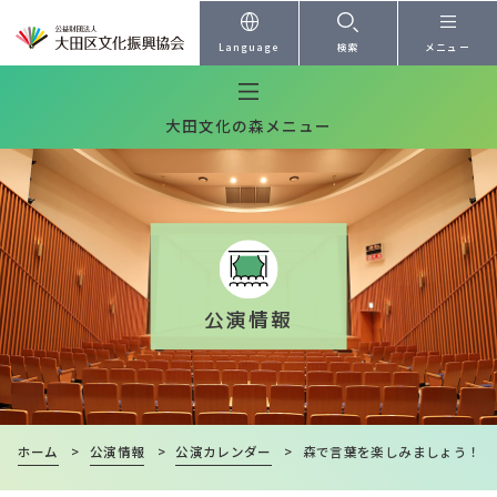
本文へ
Language
検索
メニュー
大田文化の森メニュー
公演情報
ホーム
>
公演情報
>
公演カレンダー
>
森で言葉を楽しみましょう！