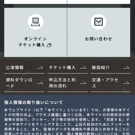
オンライン
お問い合わせ
チケット購入
公演情報
チケット購入
施設紹介
資料ダウンロ
申込方法と利
交通・アクセ
ード
用の流れ
ス
サイトマップ
個人情報の取り扱いについて
本ウェブサイト（以下「本サイト」といいます）では、お客様の本サイ
プライバシーポリシー
トの利用の向上、アクセス履歴に基づく広告、本サイトの利用状況の把
握等の目的で、クッキー、タグ等の技術を使用します。「同意する」ボ
ウェブアクセシビリティ方針
タンや本サイトをクリックすることで、上記の目的のためにクッキーを
使用すること、また、皆様のデータを提携先や委託先と共有することに
同意いただいたものとみなします。個人情報の取扱いについては、
大田