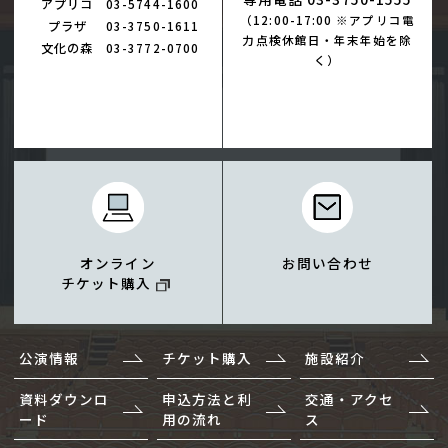
アプリコ
03-5744-1600
（12:00-17:00 ※アプリコ電
プラザ
03-3750-1611
力点検休館日・年末年始を除
文化の森
03-3772-0700
く）
オンライン
お問い合わせ
チケット購入
公演情報
チケット購入
施設紹介
資料ダウンロ
申込方法と利
交通・アクセ
ード
用の流れ
ス