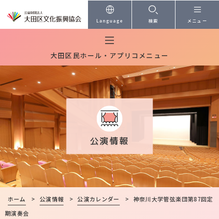
本文へ
Language
検索
メニュー
大田区民ホール・アプリコメニュー
公演情報
ホーム
>
公演情報
>
公演カレンダー
>
神奈川大学管弦楽団第87回定
期演奏会