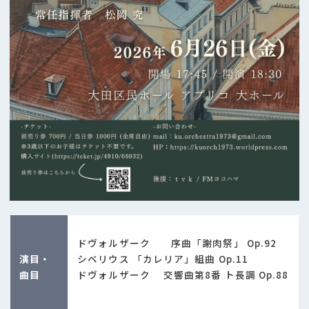
ドヴォルザーク 序曲「謝肉祭」 Op.92
演目・
シベリウス 「カレリア」組曲 Op.11
曲目
ドヴォルザーク 交響曲第8番 ト長調 Op.88