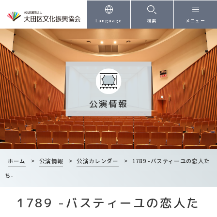
本文へ
Language
検索
メニュー
公演情報
ホーム
>
公演情報
>
公演カレンダー
>
1789 -バスティーユの恋人た
ち-
1789 -バスティーユの恋人た