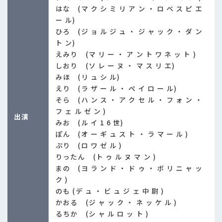
はな (マ ク シ ミ リ ア ン ・ ロ ベ ス ピ エ
ー ル)
ひろ (ジ ョ ル ジ ュ ・ ジ ャ ッ ク ・ ダ ン
ト ン)
えみり (マ リ ー ・ ア ン ト ワ ネ ッ ト )
しおり (ソ レ ー ヌ ・ マ ス リ エ)
みほ (リ ュ シ ル)
えり (ラ ザ ー ル ・ ペ イ ロ ー ル)
そら (ハ ン ス ・ ア ク セ ル ・ フ ォ ン ・
フ ェ ル ゼ ン )
出演
みお (ル イ 1 6 世)
ぽん (オ ー ギ ュ ス ト ・ ラ マ ー ル )
ぷり (ロ ワ ゼ ル )
りったん (ト ゥ ル ヌ マ ン )
まの (ヨ ラ ン ド ・ ド ゥ ・ ボ リ ニ ャ ッ
ク )
のも (デ ュ ・ ビ ュ ジ ェ 中 尉 )
かおる (ジ ャ ッ ク ・ ネ ッ ケ ル )
るちか (シ ャ ル ロ ッ ト )