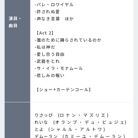
-パレ・ロワイヤル
-許されぬ愛
演目・
-声なき言葉 ほか
曲目
【Act 2】
-誰のために踊らされているのか
-私は神だ
-愛し合う自由
-武器をとれ
-サ・イラ・モナムール
-悲しみの報い
【ショー+カーテンコール】
りさっぴ (ロ ナ ン ・ マ ズ リ エ )
れいな (オ ラ ン プ ・ デ ュ ・ ビ ュ ジ ェ)
とよ (シ ャ ル ル ・ ア ル ト ワ )
デムーラン (カ ミ ー ユ ・ デ ム ー ラ ン )