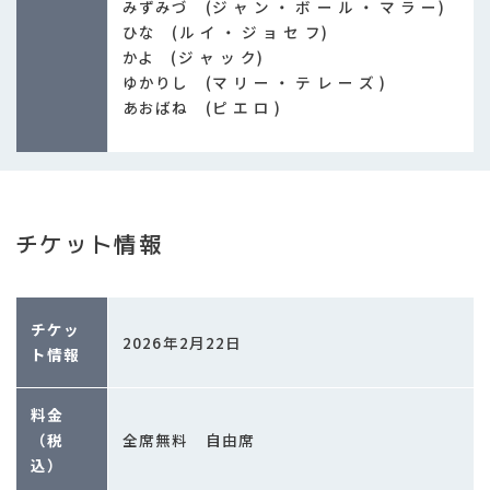
みずみづ (ジ ャ ン ・ ボ ー ル ・ マ ラ ー)
ひな (ル イ ・ ジ ョ セ フ)
かよ (ジ ャ ッ ク)
ゆかりし (マ リ ー ・ テ レ ー ズ )
あおばね (ピ エ ロ )
チケット情報
チケッ
2026年2月22日
ト情報
料金
全席無料 自由席
（税
込）