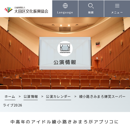
本文へ
Language
検索
メニュー
公演情報
ホーム
>
公演情報
>
公演カレンダー
>
綾小路きみまろ爆笑スーパー
ライブ2026
中高年のアイドル綾小路きみまろがアプリコに