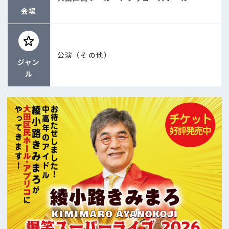
会場
公演（その他）
ジャン
ル