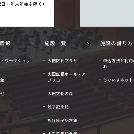
館日・年末年始を除く）
情報
施設一覧
施設の借り方
座・ワークショッ
大田区民プラザ
申込方法と利用
れ
大田区民ホール・ア
念館
プリコ
うぐいすネット
の他
大田文化の森
龍子記念館
熊谷恒子記念館
山王草堂記念館