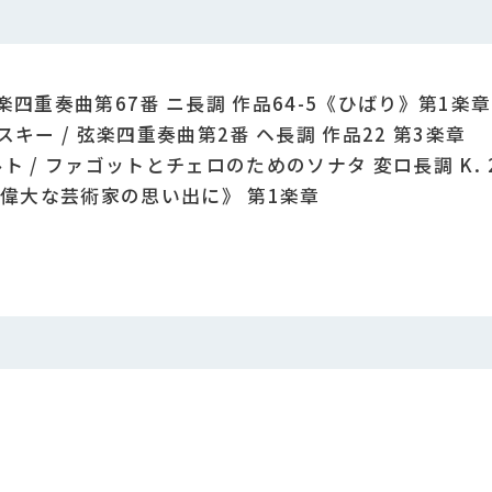
 弦楽四重奏曲第67番 ニ長調 作品64-5《ひばり》第1楽章
コフスキー / 弦楽四重奏曲第2番 ヘ長調 作品22 第3楽章
ァルト / ファゴットとチェロのためのソナタ 変ロ長調 K. 2
《偉大な芸術家の思い出に》 第1楽章