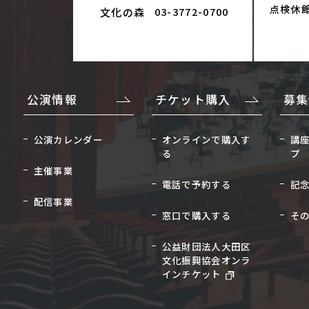
点検休
文化の森
03-3772-0700
公演情報
チケット購入
募集
公演カレンダー
オンラインで購入す
講
る
プ
主催事業
電話で予約する
記
配信事業
窓口で購入する
そ
公益財団法人大田区
文化振興協会オンラ
インチケット