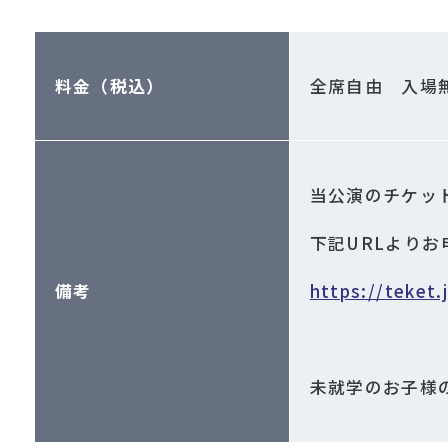
料金（税込）
全席自由 入場
当公演のチケット
下記URLより
備考
https://teket
未就学のお子様