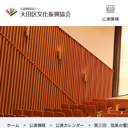
公演情報
ホーム
>
公演情報
>
公演カレンダー
>
第三回 弦楽の饗