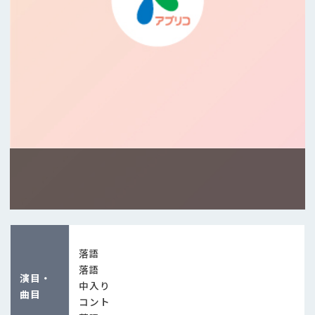
落語
落語
演目・
中入り
曲目
コント