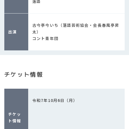
落語
古今亭今いち（落語芸術協会・会長春風亭昇
出演
太）
コント青年団
チケット情報
令和7年10月6日（月）
チケッ
ト情報