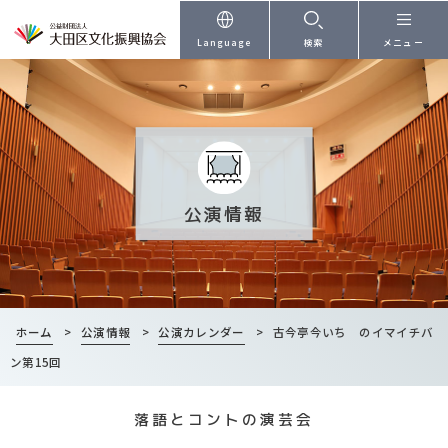
本文へ
Language
検索
メニュー
公演情報
ホーム
>
公演情報
>
公演カレンダー
>
古今亭今いち のイマイチバ
ン第15回
落語とコントの演芸会