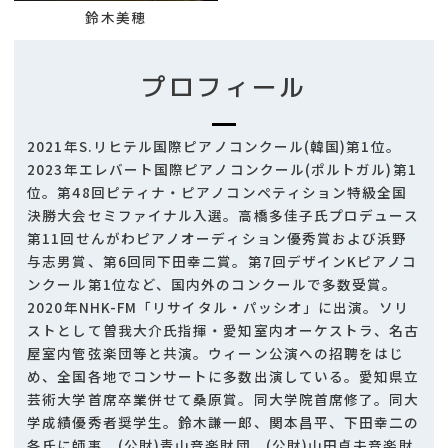
鈴木美穂
プロフィール
2021年S.リヒテル国際ピアノコンクール(韓国)第1位。
2023年エレバート国際ピアノコンクール(ポルトガル)第1
位。第48回ピティナ・ピアノコンペティション特級全国
決勝大会セミファイナル入選。高橋多佳子氏プロデュース
第11回せんがわピアノオーディション優秀賞および浜野
与志男賞、第6回同下田幸二賞。第7回デザインKピアノコ
ンクール第1位など、国内外のコンクールで多数受賞。
2020年NHK-FM「リサイタル・パッシオ」に出演。ソリ
ストとして曽我大介氏指揮・愛知室内オーケストラ、名古
屋室内管弦楽団等と共演。ウィーン公演への招聘をはじ
め、全国各地でコンサートに多数出演している。愛知県立
芸術大学首席卒業併せて桑原賞。同大学院首席修了。同大
学成績優秀者奨学生。鈴木謙一郎、関本昌平、下田幸二の
各氏に師事。(公財)青山音楽財団、(公財)山田貞夫音楽財