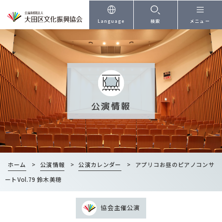
本文へ
Language
検索
メニュー
公演情報
ホーム
>
公演情報
>
公演カレンダー
>
アプリコお昼のピアノコンサ
ートVol.79 鈴木美穂
協会主催公演