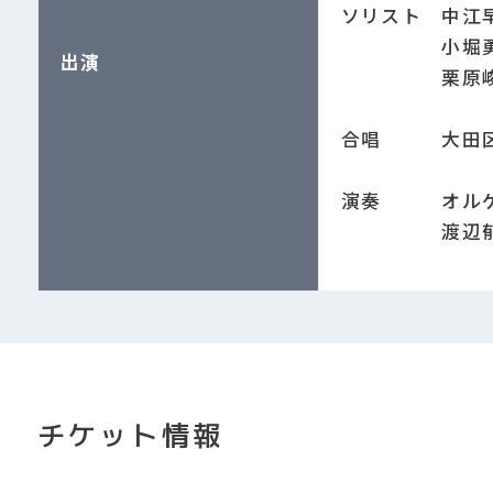
ソリスト 中江
小堀勇介（
出演
栗原峻希（
合唱 大田区
演奏 オルケ
渡辺郁子（
チケット情報