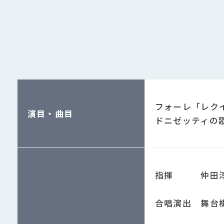
フォーレ「レク
演目・曲目
ドニゼッティの
指揮 仲田
合唱演出 舞台