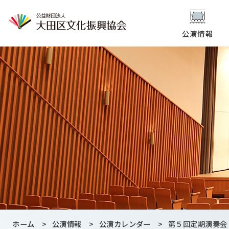
公演情報
ホーム
>
公演情報
>
公演カレンダー
>
第５回定期演奏会