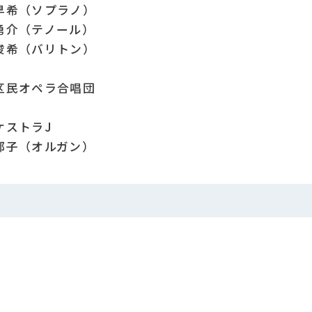
早希（ソプラノ）
テノール）
バリトン）
民オペラ合唱団
ストラJ
オルガン）