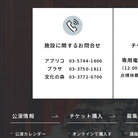
施設に関するお問合せ
チ
専用電話
アプリコ
03-5744-1600
（12:0
プラザ
03-3750-1611
点検休
文化の森
03-3772-0700
公演情報
チケット購入
募集
公演カレンダー
オンラインで購入す
講