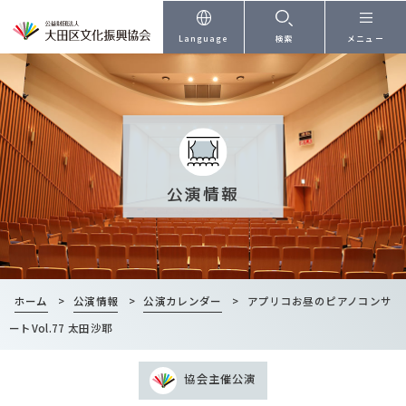
本文へ
Language
検索
メニュー
公演情報
ホーム
>
公演情報
>
公演カレンダー
>
アプリコお昼のピアノコンサ
ートVol.77 太田沙耶
協会主催公演