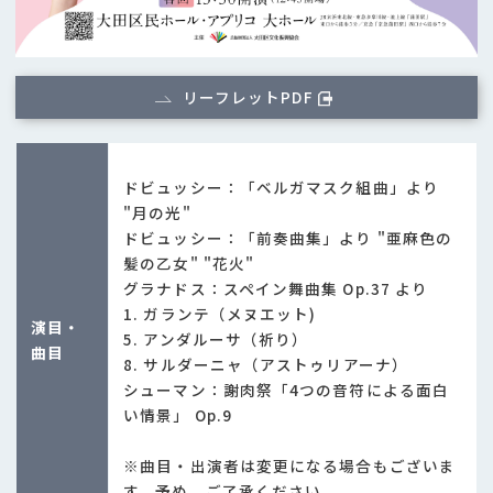
リーフレットPDF
ドビュッシー：「ベルガマスク組曲」より
"月の光"
ドビュッシー：「前奏曲集」より "亜麻色の
髪の乙女" "花火"
グラナドス：スペイン舞曲集 Op.37 より
1. ガランテ（メヌエット)
演目・
5. アンダルーサ（祈り）
曲目
8. サルダーニャ（アストゥリアーナ）
シューマン：謝肉祭「4つの音符による面白
い情景」 Op.9
※曲目・出演者は変更になる場合もございま
す。予め、ご了承ください。