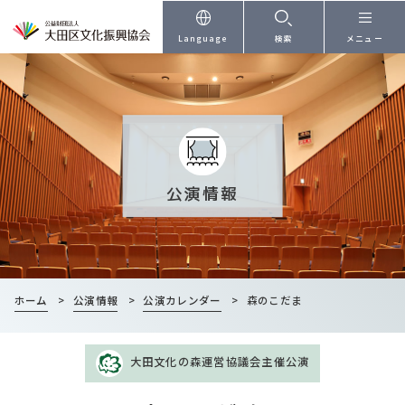
本文へ
Language
検索
メニュー
公演情報
ホーム
>
公演情報
>
公演カレンダー
>
森のこだま
大田文化の森運営協議会主催公演