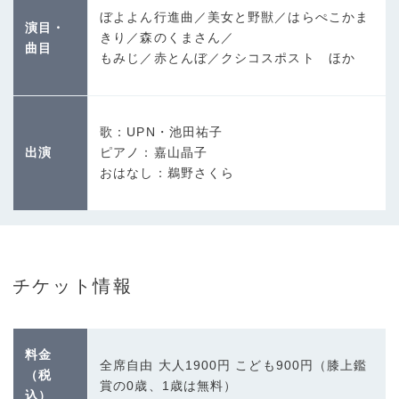
ぼよよん行進曲／美女と野獣／はらぺこかま
演目・
きり／森のくまさん／
曲目
もみじ／赤とんぼ／クシコスポスト ほか
歌：UPN・池田祐子
出演
ピアノ：嘉山晶子
おはなし：鵜野さくら
チケット情報
料金
全席自由 大人1900円 こども900円（膝上鑑
（税
賞の0歳、1歳は無料）
込）