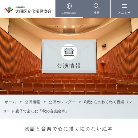
本文へ
Language
検索
メニュー
公演情報
ホーム
>
公演情報
>
公演カレンダー
>
0歳からのわくわく音楽コン
サート 親子で楽しむ「秋の音楽絵本」
物語と音楽で心に描く絵のない絵本