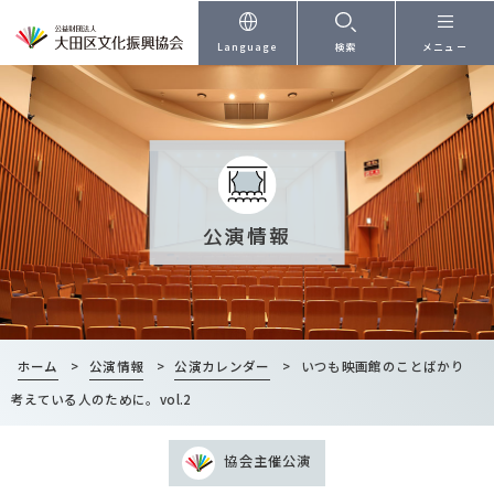
本文へ
Language
検索
メニュー
公演情報
ホーム
>
公演情報
>
公演カレンダー
>
いつも映画館のことばかり
考えている人のために。vol.2
協会主催公演