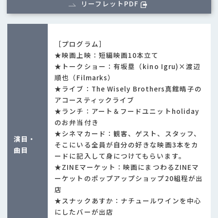
リーフレットPDF
［プログラム］
★映画上映：短編映画10本立て
★トークショー：有坂塁（kino Igru)×渡辺
順也（Filmarks）
★ライブ：The Wisely Brothers真館晴子の
アコースティックライブ
★ランチ：アート＆フードユニットholiday
のお弁当付き
★シネマカード：観客、ゲスト、スタッフ、
演目・
そこにいる全員が自分の好きな映画3本をカ
曲目
ードに記入して身につけてもらいます。
★ZINEマーケット：映画にまつわるZINEマ
ーケットのポップアップショップ20組程が出
店
★スナックあすか：ナチュールワインを中心
にしたバーが出店