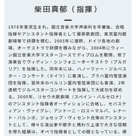
柴田真郁（指揮）
1978年東京生まれ。国立音楽大学声楽科を卒業後、合唱
指揮やアシスタント指揮者として藤原歌劇団、東京室内歌
劇場等で研鑽を積む。2003年に渡欧、ドイツ各地の劇
場、オーケストラで研鑽を積みながら、2004年にウィー
ン国立音楽大学マスターコースでディプロムを取得。修了
演奏会でヴィディン・シンフォニーオーケストラ（ブルガ
リア）を指揮した。同年末には、ハノーファー・ジルベス
ター・コンサート（ドイツ）に客演し、プラハ室内管弦楽
団を指揮。翌年末のベルリン室内管弦楽団にも客演、2年
連続でジルベスターコンサートを指揮して大成功を収め
る。2005年、リセウ大歌劇場（スペイン・バルセロナ）
のアシスタント指揮者オーディションに合格し、セバステ
ィアン・ヴァイグレ、アントーニ・ロス＝マルバ、レナー
ト・パルンボ、ジョセップ・ヴィセント氏等のアシスタン
トとして、様々な演出家や歌手と携わり上演で大きな信頼
を得た経験は、オペラ指揮者としての礎となっている。帰