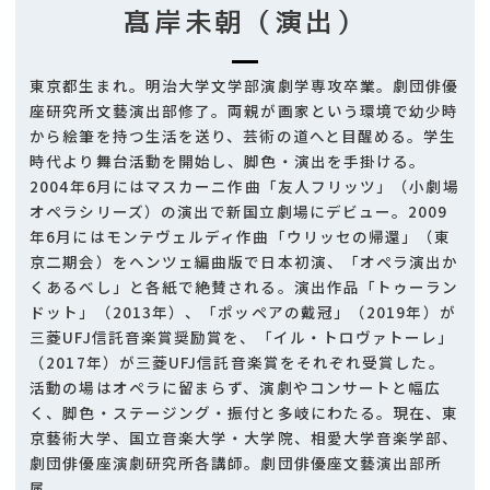
髙岸未朝（演出）
東京都生まれ。明治大学文学部演劇学専攻卒業。劇団俳優
座研究所文藝演出部修了。両親が画家という環境で幼少時
から絵筆を持つ生活を送り、芸術の道へと目醒める。学生
時代より舞台活動を開始し、脚色・演出を手掛ける。
2004年6月にはマスカーニ作曲「友人フリッツ」（小劇場
オペラシリーズ）の演出で新国立劇場にデビュー。2009
年6月にはモンテヴェルディ作曲「ウリッセの帰還」（東
京二期会）をヘンツェ編曲版で日本初演、「オペラ演出か
くあるべし」と各紙で絶賛される。演出作品「トゥーラン
ドット」（2013年）、「ポッペアの戴冠」（2019年）が
三菱UFJ信託音楽賞奨励賞を、「イル・トロヴァトーレ」
（2017年）が三菱UFJ信託音楽賞をそれぞれ受賞した。
活動の場はオペラに留まらず、演劇やコンサートと幅広
く、脚色・ステージング・振付と多岐にわたる。現在、東
京藝術大学、国立音楽大学・大学院、相愛大学音楽学部、
劇団俳優座演劇研究所各講師。劇団俳優座文藝演出部所
属。