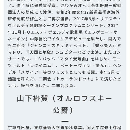
了。修了時に優秀賞受賞。さわかみオペラ芸術振興一般財
団法人の助成にて渡伊。令和2年度文化庁新進芸術家海外
研修制度研修生として再び渡伊。2017年6月トリエステ・
ヴェルディ歌劇場シーズンプログラムコンサート、2017
年11月トリエステ・ヴェルディ歌劇場《エフゲニー・オ
ネーギン》中隊長役でイタリアデビューを果たし、国内で
も二期会『ジャンニ・スキッキ』ベット、『蝶々夫人』ヤ
マドリ、『天国と地獄』ジュピターなどで出演。またコン
サートでも、J.S.バッハ「マタイ受難曲」をはじめ、モー
ツァルト「レクイエム」、ベートーヴェン「第九」、ヘン
デル「メサイア」等のソリストとしても活躍。本年2月に
話題を呼んだ、二期会『トゥーランドット』にて演じたピ
ンは、好評を博した。二期会会員。
山下裕賀（オルロフスキー
公爵）
京都府出身。東京藝術大学声楽科卒業。同大学院修士課程