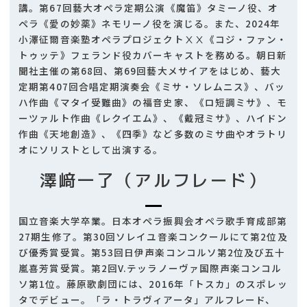
講。第67回藝大オペラ定期公演《魔笛》タミーノ役、オ
ペラ《愛の妙薬》ネモリーノ役を演じる。また、2024年
小澤征爾音楽塾オペラプロジェクトⅩⅩ《コジ・ファン・
トゥッテ》フェランド役カバーキャストを務める。朝日新
聞社主催の第68回、第69回藝大メサイアをはじめ、藝大
定期第407回合唱定期演奏会《ミサ・ソレムニス》、バッ
ハ作曲《マタイ受難曲》の福音史家、《ロ短調ミサ》、モ
ーツァルト作曲《レクイエム》、《戴冠ミサ》、ハイドン
作曲《天地創造》、《四季》など多数のミサ曲やオラトリ
オにソリストとして出演する。
澤﨑一了（アルフレード）
国立音楽大学卒業。日本オペラ振興会オペラ歌手育成部第
27期生修了。第30回ソレイユ音楽コンクールにて第2位及
び優秀賞受賞。第53回日伊声楽コンコルソ第2位及び五十
嵐喜芳賞受賞。第2回V.テッラノーヴァ国際声楽コンコル
ソ第1位。藤原歌劇団には、2016年「トスカ」のスポレッ
タでデビュー。「ラ・トラヴィアータ」アルフレード、