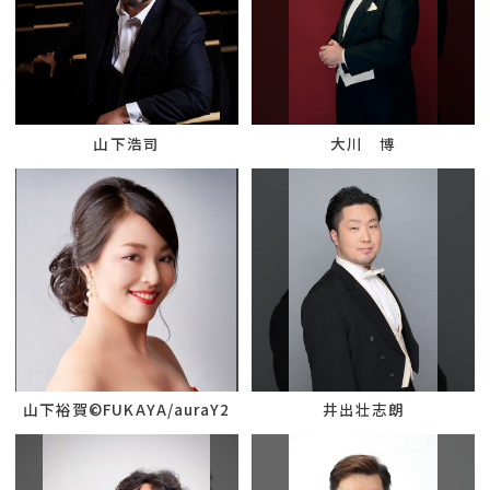
山下浩司
大川 博
山下裕賀©︎FUKAYA/auraY2
井出壮志朗