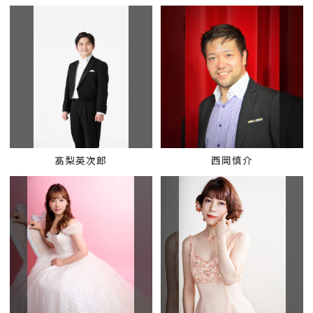
髙梨英次郎
西岡慎介