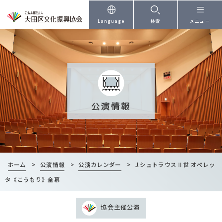
本文へ
Language
検索
メニュー
公演情報
ホーム
>
公演情報
>
公演カレンダー
>
J.シュトラウスⅡ世 オペレッ
タ《こうもり》全幕
協会主催公演