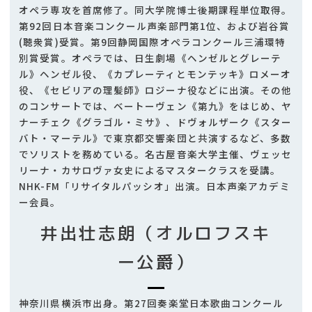
オペラ専攻を首席修了。同大学院博士後期課程単位取得。
第92回日本音楽コンクール声楽部門第1位、および岩谷賞
(聴衆賞)受賞。第9回静岡国際オペラコンクール三浦環特
別賞受賞。オペラでは、日生劇場《ヘンゼルとグレーテ
ル》ヘンゼル役、《カプレーティとモンテッキ》ロメーオ
役、《セビリアの理髪師》ロジーナ役などに出演。その他
のコンサートでは、ベートーヴェン《第九》をはじめ、ヤ
ナーチェク《グラゴル・ミサ》、ドヴォルザーク《スター
バト・マーテル》で東京都交響楽団と共演するなど、多数
でソリストを務めている。名古屋音楽大学主催、ヴェッセ
リーナ・カサロヴァ女史によるマスタークラスを受講。
NHK-FM「リサイタルパッシオ」出演。日本声楽アカデミ
ー会員。
井出壮志朗（オルロフスキ
ー公爵）
神奈川県横浜市出身。第27回奏楽堂日本歌曲コンクール