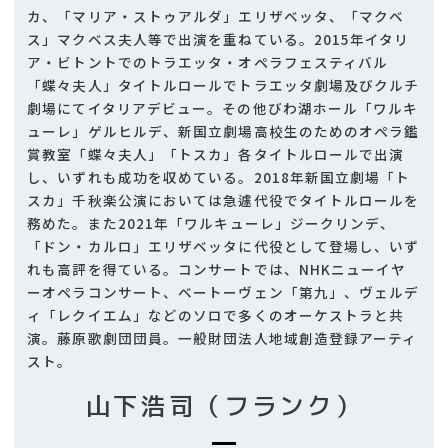
カ、「マリア・ストゥアルダ」エリザベッタ、「マクベ
ス」マクベス夫人等で出演を重ねている。2015年イタリ
ア・ビトントでのトラエッタ・オペラフェスティバル
「蝶々夫人」タイトルロールでトラエッタ劇場及びクルチ
劇場にてイタリアデビュー。その他びわ湖ホール「ワルキ
ューレ」ゲルヒルデ、新国立劇場高校生のためのオペラ鑑
賞教室「蝶々夫人」「トスカ」各タイトルロールで出演
し、いずれも成功を収めている。2018年新国立劇場「ト
スカ」千秋楽公演においては急遽代役でタイトルロールを
務めた。また2021年「ワルキューレ」ジークリンデ、
「ドン・カルロ」エリザベッタに代役として登場し、いず
れも高評を得ている。コンサートでは、NHKニューイヤ
ーオペラコンサート、ベートーヴェン「第九」、ヴェルデ
ィ「レクイエム」などのソロで多くのオーケストラと共
演。藤原歌劇団団員。一般財団法人地域創造登録アーティ
スト。
山下浩司（フランク）