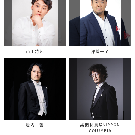
西山詩苑
澤﨑一了
池内 響
黒田祐貴©NIPPON
COLUMBIA