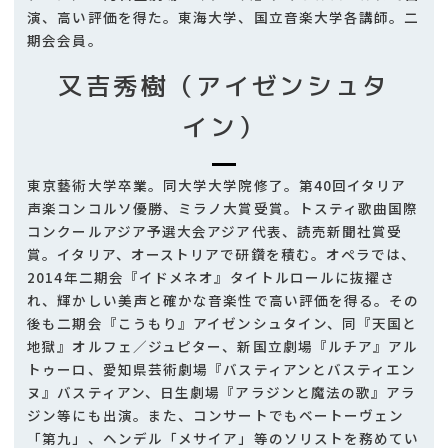
演、高い評価を得た。東海大学、国立音楽大学各講師。二
期会会員。
又吉秀樹（アイゼンシュタ
イン）
東京藝術大学卒業。同大学大学院修了。第40回イタリア
声楽コンコルソ優勝、ミラノ大賞受賞。トスティ歌曲国際
コンクールアジア予選大会アジア代表、読売新聞社賞受
賞。イタリア、オーストリアで研鑽を積む。オペラでは、
2014年二期会『イドメネオ』タイトルロールに抜擢さ
れ、輝かしい美声と確かな音楽性で高い評価を得る。その
後も二期会『こうもり』アイゼンシュタイン、同『天国と
地獄』オルフェ／ジュピター、新国立劇場『ルチア』アル
トゥーロ、愛知県芸術劇場『バスティアンとバスティエン
ヌ』バスティアン、日生劇場『アラジンと魔法の歌』アラ
ジン等にも出演。また、コンサートでもベートーヴェン
「第九」、ヘンデル「メサイア」等のソリストを務めてい