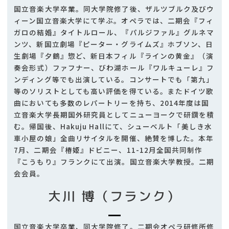
国立音楽大学卒業。同大学院修了後、ザルツブルク及びウ
ィーン国立音楽大学にて学ぶ。オペラでは、二期会『フィ
ガロの結婚』タイトルロール、『パルジファル』グルネマ
ンツ、新国立劇場『ピーター・グライムズ』ホブソン、日
生劇場『夕鶴』惣ど、新日本フィル『ラインの黄金』（演
奏会形式）ファフナー、びわ湖ホール『ワルキューレ』フ
ンディング等でも出演している。コンサートでも「第九」
等のソリストとしても高い評価を得ている。またドイツ歌
曲においても多数のレパートリーを持ち、2014年度は国
立音楽大学長期国外研究員としてニューヨークで研鑽を積
む。帰国後、Hakuju Hallにて、シューベルト「美しき水
車小屋の娘」全曲リサイタルを開催、絶賛を博した。本年
7月、二期会『椿姫』ドビニー、11-12月全国共同制作
『こうもり』フランクにて出演。国立音楽大学教授。二期
会会員。
大川 博（フランク）
国立音楽大学卒業、同大学院修了。二期会オペラ研修所修