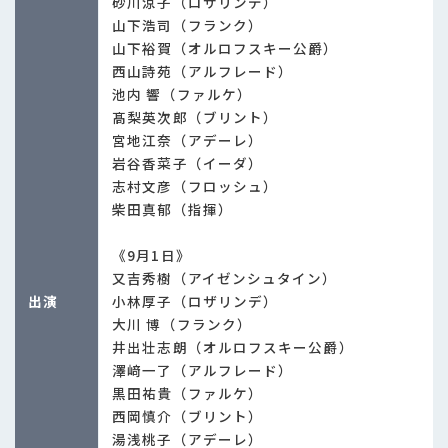
砂川涼子（ロザリンデ）
山下浩司（フランク）
山下裕賀（オルロフスキー公爵）
西山詩苑（アルフレード）
池内 響（ファルケ）
髙梨英次郎（ブリント）
宮地江奈（アデーレ）
岩谷香菜子（イーダ）
志村文彦（フロッシュ）
柴田真郁（指揮）
《9月1日》
又吉秀樹（アイゼンシュタイン）
出演
小林厚子（ロザリンデ）
大川 博（フランク）
井出壮志朗（オルロフスキー公爵）
澤﨑一了（アルフレード）
黒田祐貴（ファルケ）
西岡慎介（ブリント）
湯浅桃子（アデーレ）