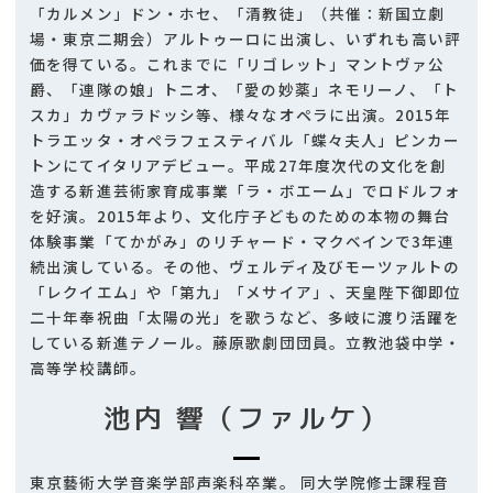
「カルメン」ドン・ホセ、「清教徒」（共催：新国立劇
場・東京二期会）アルトゥーロに出演し、いずれも高い評
価を得ている。これまでに「リゴレット」マントヴァ公
爵、「連隊の娘」トニオ、「愛の妙薬」ネモリーノ、「ト
スカ」カヴァラドッシ等、様々なオペラに出演。2015年
トラエッタ・オペラフェスティバル「蝶々夫人」ピンカー
トンにてイタリアデビュー。平成27年度次代の文化を創
造する新進芸術家育成事業「ラ・ボエーム」でロドルフォ
を好演。2015年より、文化庁子どものための本物の舞台
体験事業「てかがみ」のリチャード・マクベインで3年連
続出演している。その他、ヴェルディ及びモーツァルトの
「レクイエム」や「第九」「メサイア」、天皇陛下御即位
二十年奉祝曲「太陽の光」を歌うなど、多岐に渡り活躍を
している新進テノール。藤原歌劇団団員。立教池袋中学・
高等学校講師。
池内 響（ファルケ）
東京藝術大学音楽学部声楽科卒業。 同大学院修士課程音