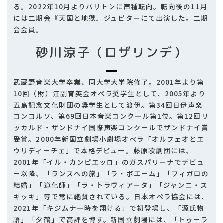
る。2022年10月よりバリトンに声種転向。転向後の11月
には二期会『天国と地獄』ジュピターにて出演した。二期
会会員。
砂川涼子（ロザリンデ）
武蔵野音楽大学卒業、同大学大学院修了。2001年より第
10回（財）江副育英会オペラ奨学生として、2005年より
五島記念文化財団の奨学生として渡伊。第34回日伊声楽
コンコルソ、第69回日本音楽コンクール第1位。第12回リ
ッカルド・ザンドナイ国際声楽コンクールでザンドナイ賞
受賞。2000年新国立劇場小劇場オペラ「オルフェオとエ
ウリディーチェ」で本格デビュー。藤原歌劇団には、
2001年「イル・カンピエッロ」のガスパリーナでデビュ
ー以降、「ランスへの旅」「ラ・ボエーム」「フィガロの
結婚」「道化師」「ラ・トラヴィアータ」「ジャンニ・ス
キッキ」等で常に絶賛されている。日本オペラ協会には、
2021年「キジムナー時を翔ける」で初登場し、「源氏物
語」「夕鶴」で高評を博す。新国立劇場には、「トゥーラ