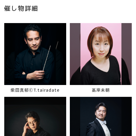
催し物詳細
柴田真郁ⒸT.tairadate
髙岸未朝