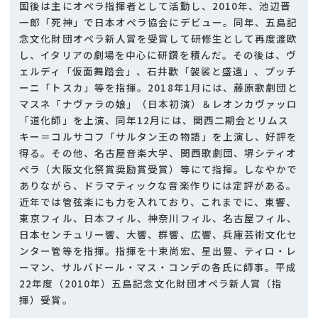
国後は主にオペラ指揮者として活動し、2010年、池辺晋
一郎「死神」で日本オペラ協会にデビュー。同年、五島記
念文化財団オペラ新人賞を受賞して研修生として再度渡欧
し、イタリアの劇場を中心に研鑽を積んだ。その後は、ヴ
ェルディ「仮面舞踏会」、石井歡「袈裟と盛遠」、プッチ
ーニ「トスカ」等を指揮。2018年1月には、藤原歌劇団と
マスネ「ナヴァラの娘」（日本初演）＆レオンカヴァッロ
「道化師」を上演、同年12月には、関西二期会とリムス
キー＝コルサコフ「サルタン王の物語」を上演し、好評を
得る。その他、名古屋音楽大学、関西歌劇団、堺シティオ
ペラ（大阪文化祭賞奨励賞受賞）等にて指揮。しなやかで
ありながら、ドラマティックな音楽作りには定評がある。
近年では管弦楽にも力を入れており、これまでに、東響、
東京フィル、日本フィル、神奈川フィル、名古屋フィル、
日本センチュリー響、大響、群響、広響、兵庫芸術文化セ
ンター管等を指揮。指揮を十束尚宏、星出豊、ティロ・レ
ーマン、サルバドール・マス・コンデの各氏に師事。平成
22年度（2010年）五島記念文化財団オペラ新人賞（指
揮）受賞。