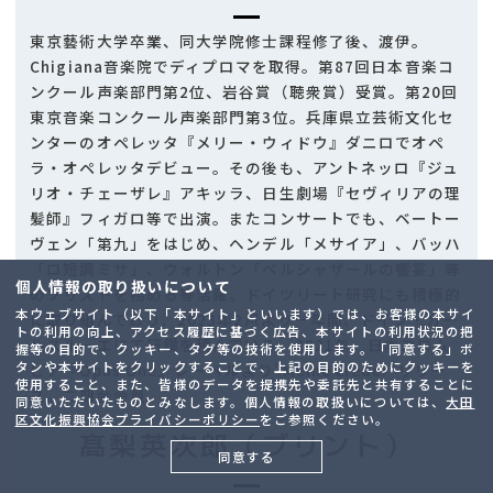
東京藝術大学卒業、同大学院修士課程修了後、渡伊。
Chigiana音楽院でディプロマを取得。第87回日本音楽コ
ンクール声楽部門第2位、岩谷賞（聴衆賞）受賞。第20回
東京音楽コンクール声楽部門第3位。兵庫県立芸術文化セ
ンターのオペレッタ『メリー・ウィドウ』ダニロでオペ
ラ・オペレッタデビュー。その後も、アントネッロ『ジュ
リオ・チェーザレ』アキッラ、日生劇場『セヴィリアの理
髪師』フィガロ等で出演。またコンサートでも、ベートー
ヴェン「第九」をはじめ、ヘンデル「メサイア」、バッハ
「ロ短調ミサ」、ウォルトン「ベルシャザールの饗宴」等
個人情報の取り扱いについて
のソリストを務める等活躍。ドイツリート研究にも積極的
本ウェブサイト（以下「本サイト」といいます）では、お客様の本サイ
に取り組んでおり、2023年2月より一年間、ドイツ・カー
トの利用の向上、アクセス履歴に基づく広告、本サイトの利用状況の把
ルスルーエにて研鑽を積んでいる。2021年、日本コロム
握等の目的で、クッキー、タグ等の技術を使用します。「同意する」ボ
タンや本サイトをクリックすることで、上記の目的のためにクッキーを
ビア『Opus One』レーベルより"Meine Lieder"リリー
使用すること、また、皆様のデータを提携先や委託先と共有することに
ス。二期会会員。
同意いただいたものとみなします。個人情報の取扱いについては、
大田
区文化振興協会プライバシーポリシー
をご参照ください。
髙梨英次郎（ブリント）
同意する