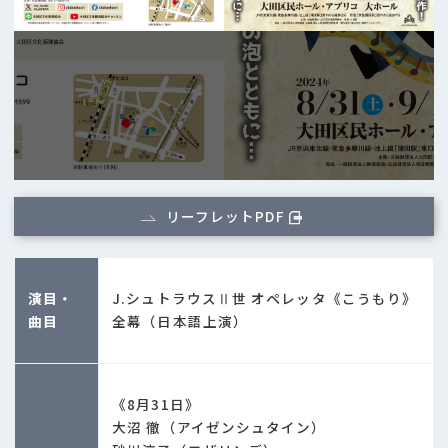
リーフレットPDF
演目・
J.シュトラウスⅡ世 オペレッタ《こうもり》
曲目
全幕（日本語上演）
《8月31日》
大沼 徹（アイゼンシュタイン）