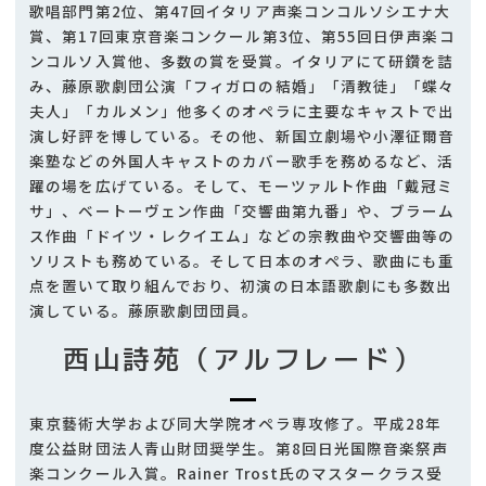
歌唱部門第2位、第47回イタリア声楽コンコルソシエナ大
賞、第17回東京音楽コンクール第3位、第55回日伊声楽コ
ンコルソ入賞他、多数の賞を受賞。イタリアにて研鑽を詰
み、藤原歌劇団公演「フィガロの結婚」「清教徒」「蝶々
夫人」「カルメン」他多くのオペラに主要なキャストで出
演し好評を博している。その他、新国立劇場や小澤征爾音
楽塾などの外国人キャストのカバー歌手を務めるなど、活
躍の場を広げている。そして、モーツァルト作曲「戴冠ミ
サ」、ベートーヴェン作曲「交響曲第九番」や、ブラーム
ス作曲「ドイツ・レクイエム」などの宗教曲や交響曲等の
ソリストも務めている。そして日本のオペラ、歌曲にも重
点を置いて取り組んでおり、初演の日本語歌劇にも多数出
演している。藤原歌劇団団員。
西山詩苑（アルフレード）
東京藝術大学および同大学院オペラ専攻修了。平成28年
度公益財団法人青山財団奨学生。第8回日光国際音楽祭声
楽コンクール入賞。Rainer Trost氏のマスタークラス受