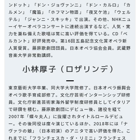
ンドット」「ドン・ジョヴァンニ」「ドン・カルロ」「カ
ルメン」「魔笛」「ホフマン物語」「夜叉ケ池」「ウェル
テル」「ジャンニ・スキッキ」で出演。その他、NHKニュ
ーイヤーオペラコンサートに連続出演するなど、人気・実
力を兼ね備えた歌唱は常に高い評価を得ている。CD「ベ
ルカント」好評発売中。第16回五島記念文化賞オペラ新
人賞受賞。藤原歌劇団団員。日本オペラ協会会員。武蔵野
音楽大学非常勤講師。
小林厚子（ロザリンデ）
東京藝術大学卒業、同大学大学院修了。日本オペラ振興会
オペラ歌手育成部修了。文化庁芸術インターンシップ研修
員。文化庁新進芸術家海外留学制度研修員としてイタリア
で研鑽を積む。藤原歌劇団にデビュー後、諸役を経て
2007年「蝶々夫人」に抜擢されタイトルロールデビュ
ー。その後同役は度々演じているほか、2018年には「ナ
ヴァラの娘」（日本初演）のアニタで高い評価を得た。こ
れまでに「フランチェスカ・ダ・リミニ」フランチェス