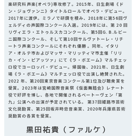
楽研究科声楽(オペラ)専攻修了。2015年、日生劇場《ド
ン・ジョヴァンニ》タイトルロールでオペラ・デビュー。
2017年に渡伊。ミラノで研鑽を積み、2018年に第56回ヴ
ェルディの声国際コンクール入選。2019年には、第 20 回
リヴィエラ・エトゥルスカコンクール、第5回G. B.ルビー
ニ国際コンクール、そして第10回サルヴァトーレ・リチ
ートラ声楽コンクールにそれぞれ優勝 。同年、イタリ
ア・オルテ市およびマッサ・マリッティマ市主催「リリ
カ・イン・ピアッツァ」にて《ラ・ボエーム》マルチェッ
ロ役でヨーロッパ・デビュー。帰国後、2021年、日生劇
場《ラ・ボエーム》マルチェッロ役で出演し絶賛された。
2022 年、第20回東京音楽コンクール第1位及び聴衆賞を
受賞。2023年は宮崎国際音楽祭《仮面舞踏会》レナート
役で好評を博し、各地で開催されるベートーヴェン「第
九」公演への出演が予定されている。 第37回姫路市芸術
文化奨励賞、第25回坂井時忠音楽賞、2020年兵庫県芸術
奨励賞の各賞を受賞。
黒田祐貴（ファルケ）