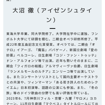
大沼 徹（アイゼンシュタイ
ン）
東海大学卒業、同大学院修了。大学院在学中に渡独、フン
ボルト大学にて研鑽を積む。二期会オペラ研修所修了。平
成22年度五島記念文化賞受賞。オペラでは、二期会『オ
テロ』イアーゴ、『魔笛』パパゲーノ、新国立劇場『愛の
妙薬』ベルコーレ、日生劇場『コジ・ファン・トゥッテ』
ドン・アルフォンソ等で出演。近年も勢いそのままに、二
期会『フィガロの結婚』アルマヴィーヴァ伯爵、日生劇場
『ランメルモールのルチア』エンリーコ等で出演してい
る。またコンサートソリストとして国内主要オーケストラ
との共演や、ツィンマーマン「ある若き詩人のためのレク
イエム」日本初演等、話題の公演にも参加。また、「冬の
旅」等のドイツ歌曲の分野でも高い評価を得ている。
2023年6、7月神奈川フィル・京響・九響『サロメ』ヨカ
ナーン、11月日生劇場『マクベス』タイトルロールにて出