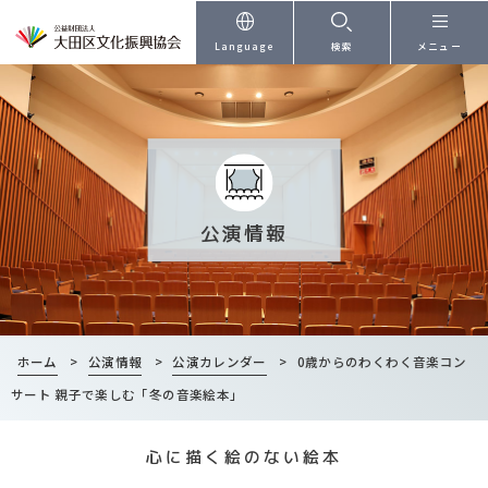
本文へ
Language
検索
メニュー
公演情報
ホーム
>
公演情報
>
公演カレンダー
>
0歳からのわくわく音楽コン
サート 親子で楽しむ「冬の音楽絵本」
心に描く絵のない絵本