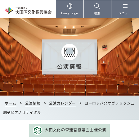
本文へ
Language
検索
メニュー
公演情報
ホーム
>
公演情報
>
公演カレンダー
>
ヨーロッパ発サヴァリッシュ
朋子ピアノリサイタル
大田文化の森運営協議会主催公演