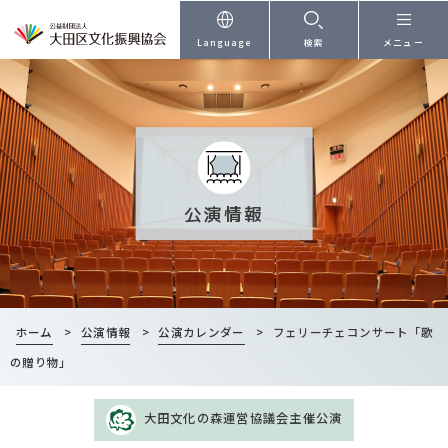
本文へ
Language
検索
メニュー
公演情報
ホーム
>
公演情報
>
公演カレンダー
>
フェリーチェコンサート「歌
の贈り物」
大田文化の森運営協議会主催公演