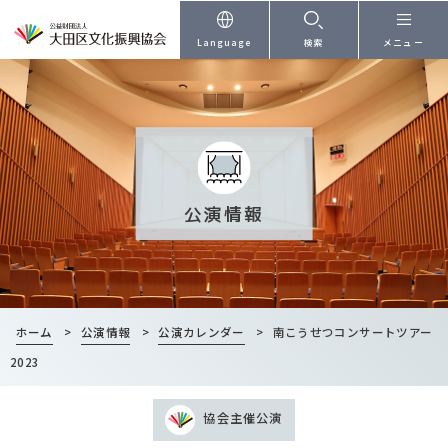
本文へ
Language
検索
メニュー
公演情報
ホーム
>
公演情報
>
公演カレンダー
>
南こうせつコンサートツアー
2023
協会主催公演