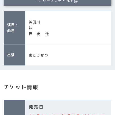
リーフレットPDF
神田川
演目・
妹
曲目
夢一夜 他
出演
南こうせつ
チケット情報
発売日