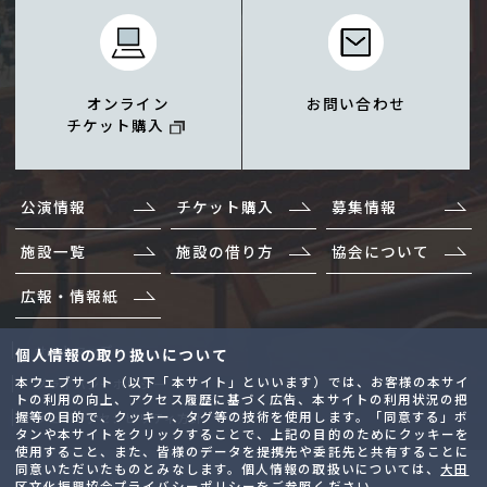
オンライン
お問い合わせ
チケット購入
公演情報
チケット購入
募集情報
施設一覧
施設の借り方
協会について
広報・情報紙
サイトマップ
個人情報の取り扱いについて
本ウェブサイト（以下「本サイト」といいます）では、お客様の本サイ
プライバシーポリシー
トの利用の向上、アクセス履歴に基づく広告、本サイトの利用状況の把
握等の目的で、クッキー、タグ等の技術を使用します。「同意する」ボ
ウェブアクセシビリティ方針
タンや本サイトをクリックすることで、上記の目的のためにクッキーを
使用すること、また、皆様のデータを提携先や委託先と共有することに
同意いただいたものとみなします。個人情報の取扱いについては、
大田
Copyright (C)
区文化振興協会プライバシーポリシー
をご参照ください。