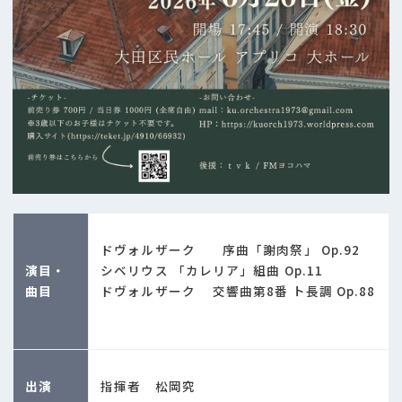
ドヴォルザーク 序曲「謝肉祭」 Op.92
演目・
シベリウス 「カレリア」組曲 Op.11
曲目
ドヴォルザーク 交響曲第8番 ト長調 Op.88
出演
指揮者 松岡究