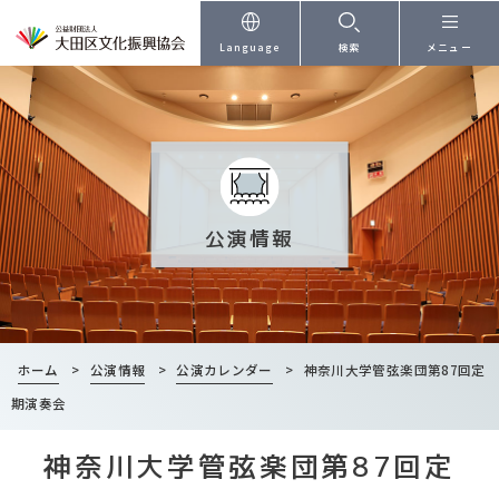
本文へ
Language
検索
メニュー
公演情報
ホーム
>
公演情報
>
公演カレンダー
>
神奈川大学管弦楽団第87回定
期演奏会
神奈川大学管弦楽団第87回定