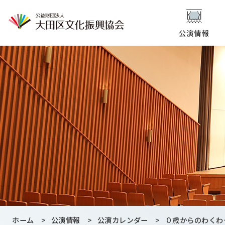
公演情報
ホーム
>
公演情報
>
公演カレンダー
>
０歳からのわくわ