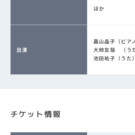
ほか
嘉山晶子（ピア
出演
大柿友哉 （う
池田祐子（うた
チケット情報