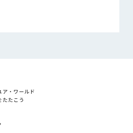
ユア・ワールド
をたたこう
？