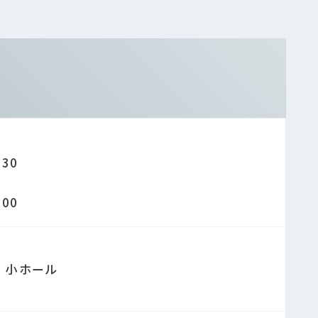
：30
：00
 小ホール