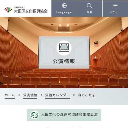
本文へ
Language
検索
メニュー
公演情報
ホーム
>
公演情報
>
公演カレンダー
>
森のこだま
大田文化の森運営協議会主催公演